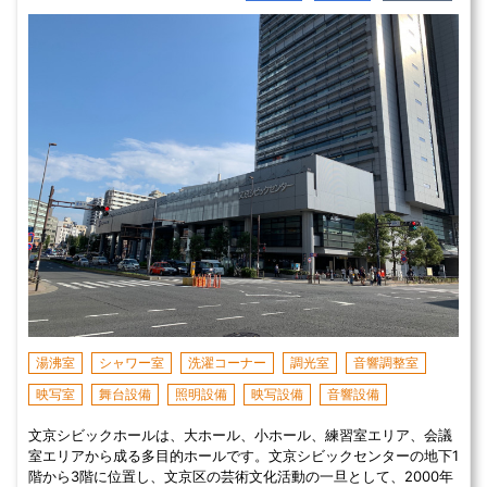
湯沸室
シャワー室
洗濯コーナー
調光室
音響調整室
映写室
舞台設備
照明設備
映写設備
音響設備
文京シビックホールは、大ホール、小ホール、練習室エリア、会議
室エリアから成る多目的ホールです。文京シビックセンターの地下1
階から3階に位置し、文京区の芸術文化活動の一旦として、2000年