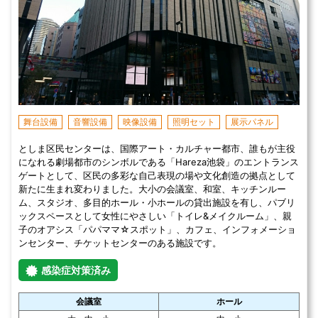
舞台設備
音響設備
映像設備
照明セット
展示パネル
としま区民センターは、国際アート・カルチャー都市、誰もが主役
になれる劇場都市のシンボルである「Hareza池袋」のエントランス
ゲートとして、区民の多彩な自己表現の場や文化創造の拠点として
新たに生まれ変わりました。大小の会議室、和室、キッチンルー
ム、スタジオ、多目的ホール・小ホールの貸出施設を有し、パブリ
ックスペースとして女性にやさしい「トイレ&メイクルーム」、親
子のオアシス「パパママ☆スポット」、カフェ、インフォメーショ
ンセンター、チケットセンターのある施設です。
感染症対策済み
会議室
ホール