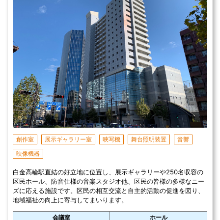
創作室
展示ギャラリー室
映写機
舞台照明装置
音響
映像機器
白金高輪駅直結の好立地に位置し、展示ギャラリーや250名収容の
区民ホール、防音仕様の音楽スタジオ他、区民の皆様の多様なニー
ズに応える施設です。区民の相互交流と自主的活動の促進を図り、
地域福祉の向上に寄与してまいります。
会議室
ホール