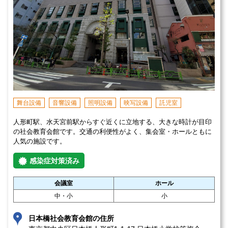
舞台設備
音響設備
照明設備
映写設備
託児室
人形町駅、水天宮前駅からすぐ近くに立地する、大きな時計が目印
の社会教育会館です。交通の利便性がよく、集会室・ホールともに
人気の施設です。
感染症対策済み
会議室
ホール
中・小
小
日本橋社会教育会館の住所