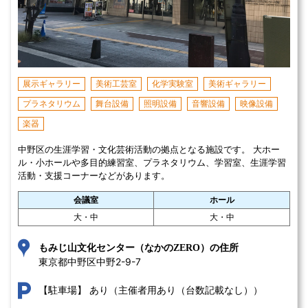
展示ギャラリー
美術工芸室
化学実験室
美術ギャラリー
プラネタリウム
舞台設備
照明設備
音響設備
映像設備
楽器
中野区の生涯学習・文化芸術活動の拠点となる施設です。 大ホー
ル・小ホールや多目的練習室、プラネタリウム、学習室、生涯学習
活動・支援コーナーなどがあります。
会議室
ホール
大・中
大・中
もみじ山文化センター（なかのZERO）の住所
東京都中野区中野2-9-7 
あり（主催者用あり（台数記載なし））
【駐車場】