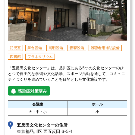
託児室
舞台設備
照明設備
音響設備
難聴者用補助設備
図書館
プラネタリウム
「五反田文化センター」は、品川区にある5つの文化センターのひ
とつで自主的な学習や文化活動、スポーツ活動を通して、コミュニ
ティづくりを進めていくことを目的とした文化施設です。
感染症対策済み
会議室
ホール
大・中・小
小
五反田文化センターの住所
東京都品川区 西五反田 6-5-1 