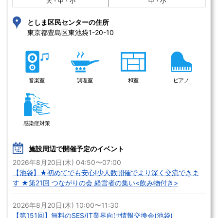
大・中・小
中・小
としま区民センターの住所
東京都豊島区東池袋1-20-10 
音楽室
調理室
和室
ピアノ
感染症対策
施設周辺で開催予定のイベント
2026年8月20日(木) 04:50〜07:00
【池袋】★初めてでも安心!少人数開催でより深く交流できま
す ★第21回 つながりの会 経営者の集い<飲み物付き>
2026年8月20日(木) 10:00〜11:30
【第151回】無料のSES/IT業界向け情報交換会(池袋)