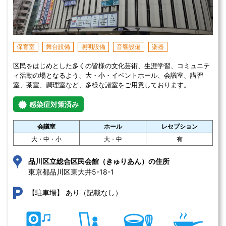
保育室
舞台設備
照明設備
音響設備
楽器
区民をはじめとした多くの皆様の文化芸術、生涯学習、コミュニテ
ィ活動の場となるよう、大・小・イベントホール、会議室、講習
室、茶室、調理室など、多様な諸室をご用意しております。
感染症対策済み
会議室
ホール
レセプション
大・中・小
大・中
有
品川区立総合区民会館（きゅりあん）の住所
東京都品川区東大井5-18-1 
あり（記載なし）
【駐車場】