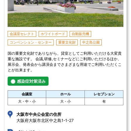
会議室セレクト
ホワイトボード
自動販売機
コンベンション・センター
重要文化財
中之島公園
国の重要文化財でありながら、貸室としてご利用いただける大変貴
重な施設です。 会議,研修,セミナーなどにご利用いただけるほか、
展示会、発表会から講演会までさまざまな用途でご利用いただくこ
とが出来ます。
感染症対策済み
会議室
ホール
レセプション
大・中・小
大・小
有
大阪市中央公会堂の住所
大阪府大阪市北区中之島1-1-27 