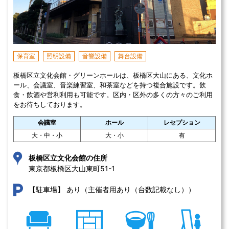
保育室
照明設備
音響設備
舞台設備
板橋区立文化会館・グリーンホールは、板橋区大山にある、文化ホ
ール、会議室、音楽練習室、和茶室などを持つ複合施設です。飲
食・飲酒や営利利用も可能です。区内・区外の多くの方々のご利用
をお待ちしております。
会議室
ホール
レセプション
大・中・小
大・小
有
板橋区立文化会館の住所
東京都板橋区大山東町51-1 
あり（主催者用あり（台数記載なし））
【駐車場】