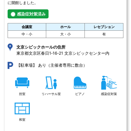
に開館しました。
感染症対策済み
会議室
ホール
レセプション
中・小
大・小
有
文京シビックホールの住所
東京都文京区春日1‐16‐21 文京シビックセンター内
あり（主催者専用に数台）
【駐車場】
控室
リハーサル室
ピアノ
感染症対策
和室