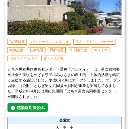
OA研修室
パフォーマンススタジオ
ライフアトリエコーナー
映像設備
拡声装置
照明装置
印刷編集室
ホワイエ
情報ライブラリー
赤ちゃんの駅
とちぎ男女共同参画センター（愛称「パルティ」）は、男女共同参
画社会の実現をめざす県民のみなさまの自主的・主体的活動を幅広
く支援する施設として、平成8年4月にオープンしました。オープン
以降、（公財）とちぎ男女共同参画財団が事業を実施してきまし
た。平成23年4月には県出先機関「とちぎ男女共同参画センター」
が開設されました。
感染症対策済み
会議室
大・中・小