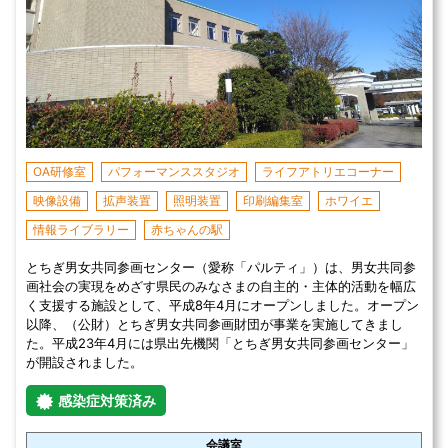
OA研修室
パフォーマンススタジオ
ライフアトリエコーナー
映像設備
拡声装置
照明装置
印刷編集室
ホワイエ
情報ライブラリー
赤ちゃんの駅
とちぎ男女共同参画センター（愛称「パルティ」）は、男女共同参
画社会の実現をめざす県民のみなさまの自主的・主体的活動を幅広
く支援する施設として、平成8年4月にオープンしました。オープン
以降、（公財）とちぎ男女共同参画財団が事業を実施してきまし
た。平成23年4月には県出先機関「とちぎ男女共同参画センター」
が開設されました。
感染症対策済み
会議室