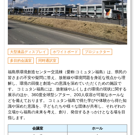
大型液晶ディスプレイ
ホワイトボード
プロジェクター
多目的会議室
同時通訳室
福島県環境創造センター交流棟（愛称:コミュタン福島）は、県民の
皆さまの不安や疑問に答え、放射線や環境問題を身近な視点から理
解し、環境の回復と創造への意識を深めていただくための施設で
す。 コミュタン福島には、放射線やふくしまの環境の現状に関する
展示のほか、360度全球型シアター、200人収容が可能なホールな
どを備えております。 コミュタン福島で得た学びや体験から得た知
識や深めた意識を、子どもたちや様々な団体が共有し、それぞれの
立場から福島の未来を考え、創り、発信するきっかけとなる場を目
指します。
会議室
ホール