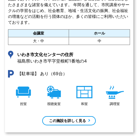
たさまざまな諸室を備えています。 年間を通して、市民講座やサー
クルの学習をはじめ、社会教育、地域・生活文化の振興、社会福祉
の増進などの活動を行う団体のほか、多くの皆様にご利用いただい
ております。
会議室
ホール
大・中
中
いわき市文化センターの住所
福島県いわき市平字堂根町1番地の4 
あり（69台）
【駐車場】
控室
視聴覚室
和室
調理室
この施設を詳しく見る