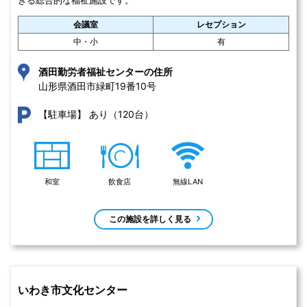
きる総合的な福祉施設です。
会議室
レセプション
中・小
有
酒田勤労者福祉センターの住所
山形県酒田市緑町19番10号 
あり（120台）
【駐車場】
和室
飲食店
無線LAN
この施設を詳しく見る
いわき市文化センター