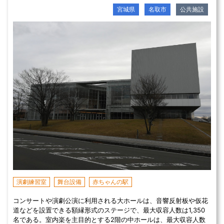
宮城県
名取市
公共施設
演劇練習室
舞台設備
赤ちゃんの駅
コンサートや演劇公演に利用される大ホールは、音響反射板や仮花
道などを設置できる額縁形式のステージで、最大収容人数は1,350
名である。室内楽を主目的とする2階の中ホールは、最大収容人数