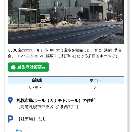
1,500席の大ホールと小･中･大会議室を完備した、音楽･演劇･講演
会、コンベンションに幅広くご利用いただける多目的ホールです
感染症対策済み
会議室
ホール
大・中・小
大
札幌市民ホール（カナモトホール）の住所
北海道札幌市中央区北1条西1丁目 
なし
【駐車場】