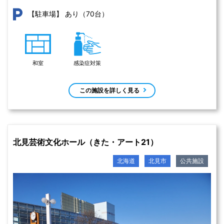
あり（70台）
【駐車場】
和室
感染症対策
この施設を詳しく見る
北見芸術文化ホール（きた・アート21）
北海道
北見市
公共施設