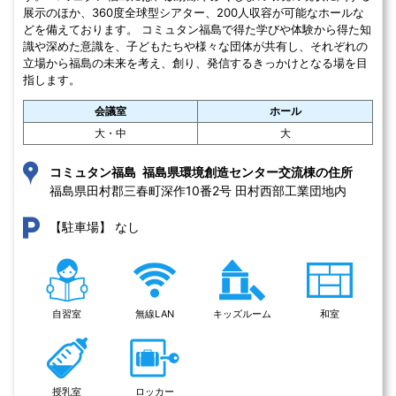
展示のほか、360度全球型シアター、200人収容が可能なホールな
どを備えております。 コミュタン福島で得た学びや体験から得た知
識や深めた意識を、子どもたちや様々な団体が共有し、それぞれの
立場から福島の未来を考え、創り、発信するきっかけとなる場を目
指します。
会議室
ホール
大・中
大
コミュタン福島 福島県環境創造センター交流棟の住所
福島県田村郡三春町深作10番2号 田村西部工業団地内
なし
【駐車場】
自習室
無線LAN
キッズルーム
和室
授乳室
ロッカー