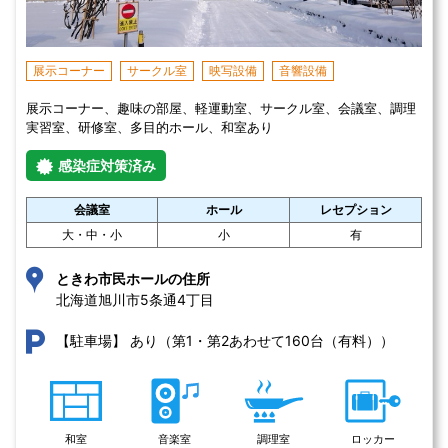
展示コーナー
サークル室
映写設備
音響設備
展示コーナー、趣味の部屋、軽運動室、サークル室、会議室、調理
実習室、研修室、多目的ホール、和室あり
感染症対策済み
会議室
ホール
レセプション
大・中・小
小
有
ときわ市民ホールの住所
北海道旭川市5条通4丁目 
あり（第1・第2あわせて160台（有料））
【駐車場】
和室
音楽室
調理室
ロッカー