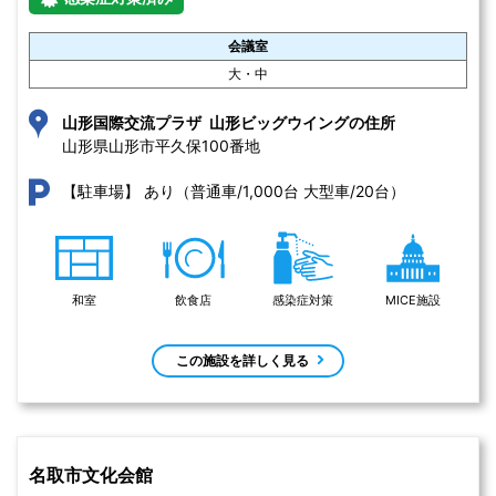
会議室
大・中
山形国際交流プラザ 山形ビッグウイングの住所
山形県山形市平久保100番地 
あり（普通車/1,000台 大型車/20台）
【駐車場】
和室
飲食店
感染症対策
MICE施設
この施設を詳しく見る
名取市文化会館