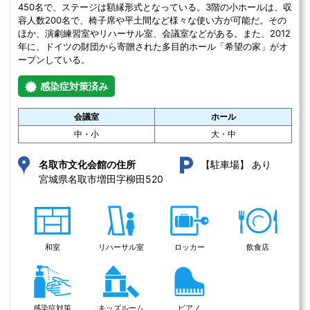
450名で、ステージは額縁形式となっている。3階の小ホールは、収
容人数200名で、椅子席や平土間など様々な使い方が可能だ。その
ほか、演劇練習室やリハーサル室、会議室などがある。また、2012
年に、ドイツの財団から寄贈された多目的ホール「希望の家」がオ
ープンしている。
感染症対策済み
会議室
ホール
中・小
大・中
あり
名取市文化会館の住所
【駐車場】
宮城県名取市増田字柳田520 
和室
リハーサル室
ロッカー
飲食店
感染症対策
キッズルーム
ピアノ