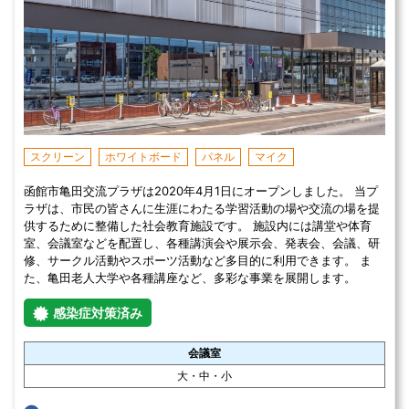
スクリーン
ホワイトボード
パネル
マイク
函館市亀田交流プラザは2020年4月1日にオープンしました。 当プ
ラザは、市民の皆さんに生涯にわたる学習活動の場や交流の場を提
供するために整備した社会教育施設です。 施設内には講堂や体育
室、会議室などを配置し、各種講演会や展示会、発表会、会議、研
修、サークル活動やスポーツ活動など多目的に利用できます。 ま
た、亀田老人大学や各種講座など、多彩な事業を展開します。
感染症対策済み
会議室
大・中・小