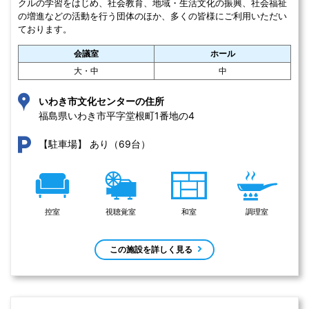
クルの学習をはじめ、社会教育、地域・生活文化の振興、社会福祉
の増進などの活動を行う団体のほか、多くの皆様にご利用いただい
ております。
会議室
ホール
大・中
中
いわき市文化センターの住所
福島県いわき市平字堂根町1番地の4 
あり（69台）
【駐車場】
控室
視聴覚室
和室
調理室
この施設を詳しく見る