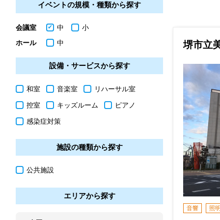
イベントの規模・種類から探す
会議室
中
小
ホール
中
堺市立
設備・サービスから探す
和室
音楽室
リハーサル室
控室
キッズルーム
ピアノ
感染症対策
施設の種類から探す
公共施設
エリアから探す
音響
照