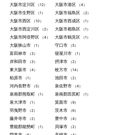
大阪市淀川区
大阪市港区
（12）
（4）
大阪市生野区
大阪市福島区
（1）
（2）
大阪市西区
大阪市西成区
（10）
（1）
大阪市西淀川区
大阪市都島区
（2）
（1）
大阪市阿倍野区
大阪市鶴見区
（4）
（1）
大阪狭山市
守口市
（1）
（5）
富田林市
寝屋川市
（3）
（1）
岸和田市
摂津市
（3）
（2）
東大阪市
枚方市
（4）
（14）
柏原市
池田市
（1）
（2）
河内長野市
泉佐野市
（5）
（4）
泉南郡熊取町
泉南郡田尻町
（1）
（1）
泉大津市
箕面市
（1）
（9）
羽曳野市
茨木市
（2）
（6）
藤井寺市
豊中市
（2）
（4）
豊能郡能勢町
貝塚市
（1）
（2）
門真市
高槻市
（5）
（4）