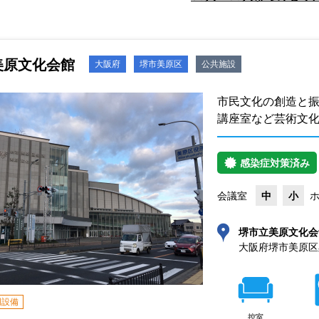
美原文化会館
大阪府
堺市美原区
公共施設
市民文化の創造と
講座室など芸術文
感染症対策済み
会議室
中
小
堺市立美原文化会
大阪府堺市美原区黒
明設備
控室