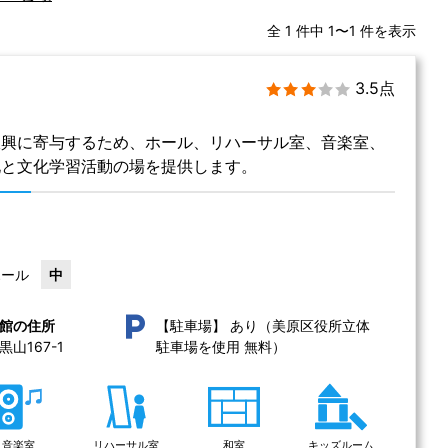
全 1 件中 1〜1 件を表示
3.5点
振興に寄与するため、ホール、リハーサル室、音楽室、
化と文化学習活動の場を提供します。
ホール
中
あり（美原区役所立体
館の住所
【駐車場】
山167-1 
駐車場を使用 無料）
音楽室
リハーサル室
和室
キッズルーム