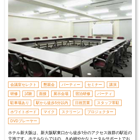
会議室セレクト
懇親会
パーティー
セミナー
講演
研修
試験
面接
展示会場
宿泊研修
パーティ
駐車場あり
駅から徒歩5分以内
日祝営業
スタッフ常駐
ホワイトボード
マイク
スクリーン
プロジェクター
DVDプレーヤー
ホテル新大阪は、新大阪駅東口から徒歩1分のアクセス抜群の駅近の
立地です。ホテルならではの、きめ細やかなトータルサポートでお