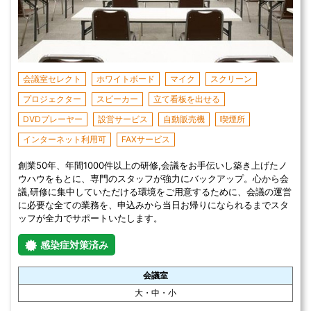
会議室セレクト
ホワイトボード
マイク
スクリーン
プロジェクター
スピーカー
立て看板を出せる
DVDプレーヤー
設営サービス
自動販売機
喫煙所
インターネット利用可
FAXサービス
創業50年、年間1000件以上の研修,会議をお手伝いし築き上げたノ
ウハウをもとに、専門のスタッフが強力にバックアップ。心から会
議,研修に集中していただける環境をご用意するために、会議の運営
に必要な全ての業務を、申込みから当日お帰りになられるまでスタ
ッフが全力でサポートいたします。
感染症対策済み
会議室
大・中・小