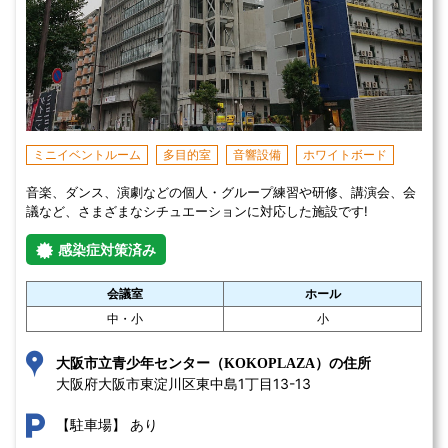
ミニイベントルーム
多目的室
音響設備
ホワイトボード
音楽、ダンス、演劇などの個人・グループ練習や研修、講演会、会
議など、さまざまなシチュエーションに対応した施設です!
感染症対策済み
会議室
ホール
中・小
小
大阪市立青少年センター（KOKOPLAZA）の住所
大阪府大阪市東淀川区東中島1丁目13-13 
あり
【駐車場】