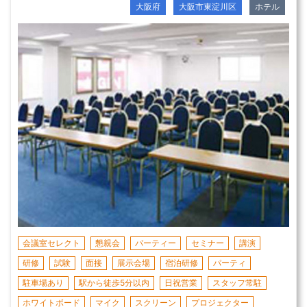
大阪府
大阪市東淀川区
ホテル
会議室セレクト
懇親会
パーティー
セミナー
講演
研修
試験
面接
展示会場
宿泊研修
パーティ
駐車場あり
駅から徒歩5分以内
日祝営業
スタッフ常駐
ホワイトボード
マイク
スクリーン
プロジェクター