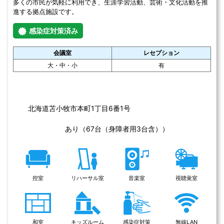
スクリーン
ホワイトボード
パネル
マイク
函館市亀田交流プラザは2020年4月1日にオープンしました。 当プ
ラザは、市民の皆さんに生涯にわたる学習活動の場や交流の場を提
供するために整備した社会教育施設です。 施設内には講堂や体育
室、会議室などを配置し、各種講演会や展示会、発表会、会議、研
修、サークル活動やスポーツ活動など多目的に利用できます。 ま
た、亀田老人大学や各種講座など、多彩な事業を展開します。