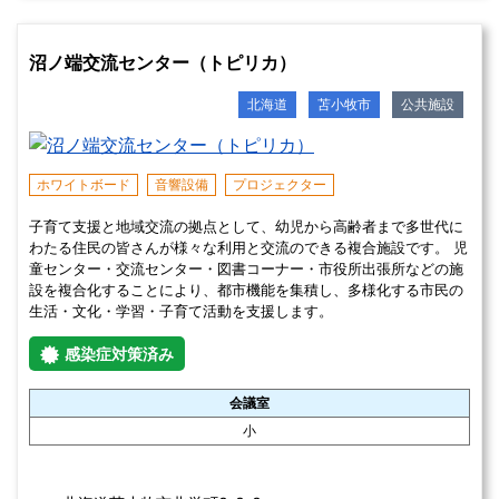
ときわ市民ホールの住所
北海道旭川市5条通4丁目 
あり（第1・第2あわせて160台（有料））
【駐車場】
和室
音楽室
調理室
ロッカー
感染症対策
この施設を詳しく見る
沼ノ端交流センター（トピリカ）