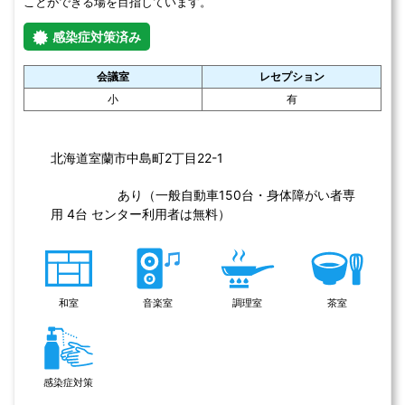
展示室
実習室
美術室
舞台設備
照明設備
音響設備
大ホール、コミュニティホール、リハーサル室、楽屋、視聴覚室、
会議室、展示室、研修室、和室、実習室、美術室、工芸室、町民ホ
ールあり
感染症対策済み
会議室
ホール
レセプション
中・小
大
有
中標津町総合文化会館（しるべっと）の住所
北海道中標津町東2条南3丁目1番地1 
リハーサル室
和室
視聴覚室
ピアノ