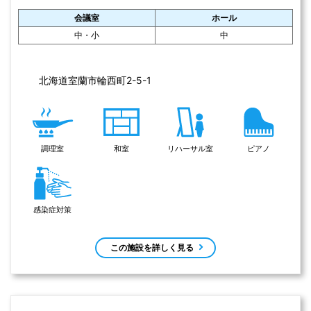
会、展示会等お気軽にご相談ください。
感染症対策済み
ホール
レセプション
小
有
えびなイベントホールの住所
北海道稚内市宝来2丁目6-35 
あり（50台）
【駐車場】
感染症対策
控室
ピアノ
コピー機
無線LAN