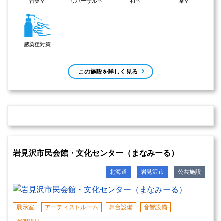
感染症対策済み
会議室
ホール
大・中・小
中
札幌市生涯学習センター（ちえりあ）の住所
北海道札幌市西区宮の沢1条1丁目1-10 
あり（640台）
【駐車場】
音楽室
和室
茶室
調理室
感染症対策
自習室
施設周辺で開催予定のイベント