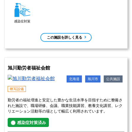
舞台設備
音響設備
照明設備
映写設備
演奏会や講演会などができるマリンホール（453人収容）や会議
室・研修室・和室・リハーサル室などがありますので、ご利用くだ
さい。
感染症対策済み
会議室
ホール
中・小
中
小樽市民センターの住所
北海道小樽市色内2丁目13番5号 
あり（30台）
【駐車場】