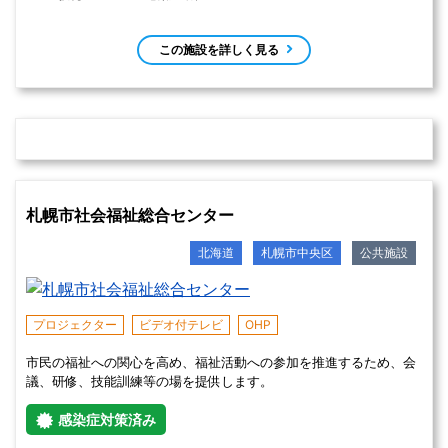
ギャラリー
美術室
工芸室
AED
多くの市民が気軽に利用でき、生涯学習活動、芸術・文化活動を推
進する拠点施設です。
感染症対策済み
会議室
レセプション
大・中・小
有
苫小牧市文化交流センター（アイビー・プラザ）の住
所
北海道苫小牧市本町1丁目6番1号 
あり（67台（身障者用3台含））
【駐車場】