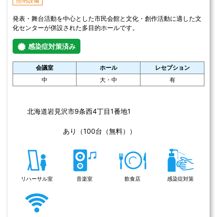
2026年8月29日(土) 01:30〜2026年8月30日(日) 09:30
【対人支援者向け】今だけ3万円OFF!注目の非言語的アプロー
チ|「箱庭カウンセラー®」箱庭療法士資格認定講座
2026年8月30日(日) 05:00〜07:10
あがり症当事者会「あがっていこうの会 北海道」
2026年9月5日(土) 00:30〜2026年9月6日(日) 07:45
【2日でタイ文字が読める】タイ文字集中講座
2026年9月20日(日) 01:00〜03:00
自己肯定感を高める箱庭療法を体験!箱庭ワークショップ
2026年9月20日(日) 04:00〜07:00
【支援者向け】「うまく話せない」本当の思いを“見える化”す
る箱庭療法体験講座
この施設を詳しく見る