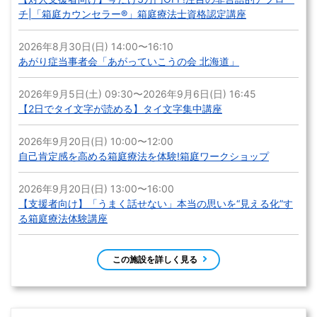
｢室蘭市生涯学習センター きらん」は、子どもが集う「キッズパー
ク」、市民の学習をサポートする「ブックパーク」、様々な活動の
場として利用できる「貸室」、地域の市民活動の拠点となる「市民
活動センター」の4つの施設からなる複合公共施設として平成30年
12月にオープンしました。｢きらん｣の中核施設である「貸室機能」
は、 幅広い分野にわたる各種講座の開講、学習成果の発表の場や各
種研修施設の提供などの活動をとおして、市民の皆さまのさまざま
な生涯学習活動を支援し、一人ひとりがいきいきと学び、交流する
ことができる場を目指しています。
感染症対策済み
会議室
レセプション
小
有
室蘭市生涯学習センター（きらん）の住所
北海道室蘭市中島町2丁目22-1 
あり（一般自動車150台・身体障がい者専
【駐車場】
用 4台 センター利用者は無料）