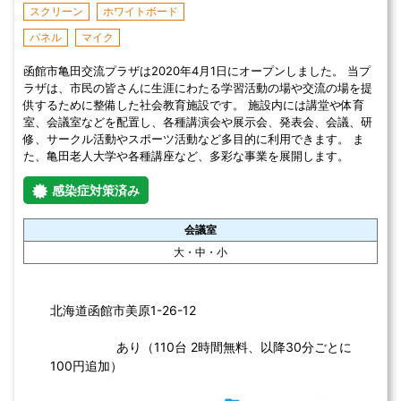
ホワイトボード
音響設備
プロジェクター
子育て支援と地域交流の拠点として、幼児から高齢者まで多世代に
わたる住民の皆さんが様々な利用と交流のできる複合施設です。 児
童センター・交流センター・図書コーナー・市役所出張所などの施
設を複合化することにより、都市機能を集積し、多様化する市民の
生活・文化・学習・子育て活動を支援します。
感染症対策済み
会議室
小
沼ノ端交流センター（トピリカ）の住所
北海道苫小牧市北栄町3-3-3 
あり
【駐車場】