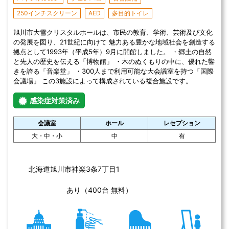
支所・公民館・図書館・児童センターの4つで構成されている複合
センターです。
感染症対策済み
会議室
中・小
神楽市民交流センターの住所
北海道旭川市神楽3条6丁目1番12号 
あり（120台）
【駐車場】
感染症対策
ピアノ
和室
調理室
この施設を詳しく見る