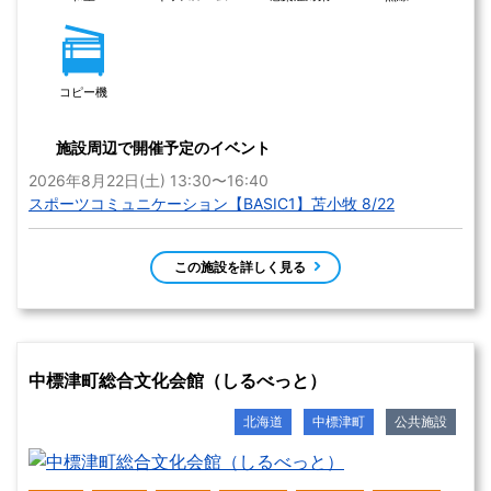
感染症対策済み
会議室
大・中・小
函館市亀田交流プラザの住所
北海道函館市美原1-26-12 
あり（110台 2時間無料、以降30分ごとに
【駐車場】
100円追加）
飲食店
ピアノ
感染症対策
調理室
授乳室
キッズルーム
この施設を詳しく見る