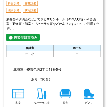
プロジェクター
ビデオ付テレビ
OHP
市民の福祉への関心を高め、福祉活動への参加を推進するため、会
議、研修、技能訓練等の場を提供します。
感染症対策済み
会議室
大・中・小
札幌市社会福祉総合センターの住所
北海道札幌市中央区大通西19丁目1番1号 
なし
【駐車場】