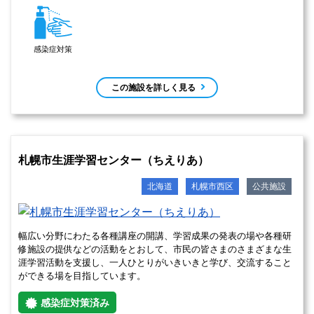
視聴覚室
ピアノ
感染症対策
施設周辺で開催予定のイベント
2026年9月26日(土) 00:15〜06:30
In札幌 有資格者対象 WISC-Ⅴ実践会・見学会&関連指標実践体
験会-個別性の高い所見を目指す行動観察の視点+関連指標を学
ぶ‐
2026年9月27日(日) 00:15〜05:00
In札幌 発達の土台とアセスメント&発達を促すステージゼロ実
践
この施設を詳しく見る