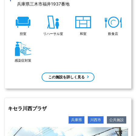
兵庫県三木市福井1937番地 
控室
リハーサル室
和室
飲食店
感染症対策
この施設を詳しく見る
キセラ川西プラザ
兵庫県
川西市
公共施設