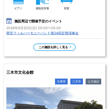
ピアノ
感染症対策
控室
施設周辺で開催予定のイベント
2026年9月20日(日) 05:00〜05:00
西宮フィルハーモニーバンド第24回定期演奏会
この施設を詳しく見る
三木市文化会館
兵庫県
三木市
公共施設