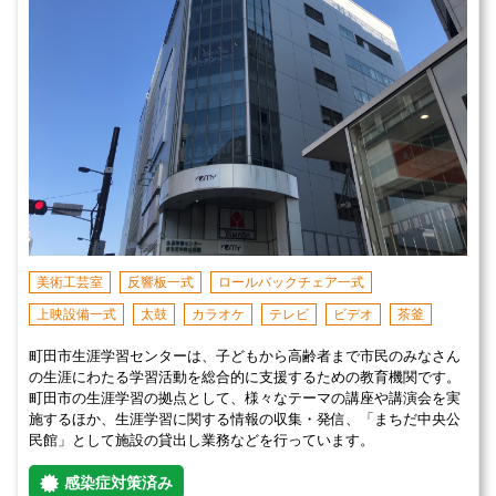
美術工芸室
反響板一式
ロールバックチェア一式
上映設備一式
太鼓
カラオケ
テレビ
ビデオ
茶釜
町田市生涯学習センターは、子どもから高齢者まで市民のみなさん
の生涯にわたる学習活動を総合的に支援するための教育機関です。
町田市の生涯学習の拠点として、様々なテーマの講座や講演会を実
施するほか、生涯学習に関する情報の収集・発信、「まちだ中央公
民館」として施設の貸出し業務などを行っています。
感染症対策済み