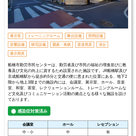
展示室
トレーニングルーム
舞台設備
照明設備
音響設備
映写設備
囲碁・将棋
茶道用具
演台
展示用具
船橋市勤労市民センターは、勤労者及び市民の福祉の増進並びに教
養及び文化の向上に資するため設置された施設です。JR船橋駅及び
京成船橋駅から徒歩約5分と交通の便に恵まれた位置にある、地下2
階から地上3階までの施設内には、会議室、展示室、ホール、音楽
室、和室、茶室、レクリェーションルーム、トレーニングルームな
ど文化及びコミュニケーション活動の拠点となる様々な施設を設け
ております。
感染症対策済み
会議室
ホール
レセプション
中・小
中
有