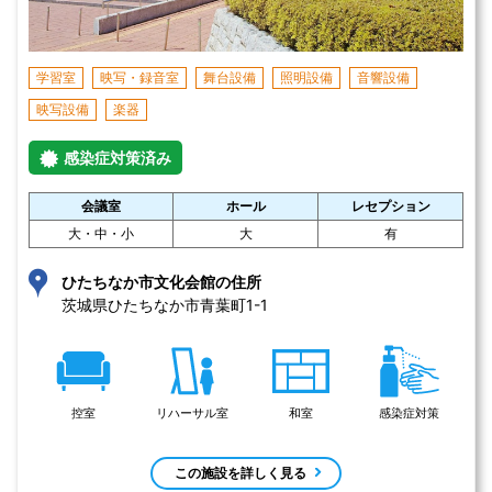
学習室
映写・録音室
舞台設備
照明設備
音響設備
映写設備
楽器
感染症対策済み
会議室
ホール
レセプション
大・中・小
大
有
ひたちなか市文化会館の住所
茨城県ひたちなか市青葉町1-1 
控室
リハーサル室
和室
感染症対策
この施設を詳しく見る