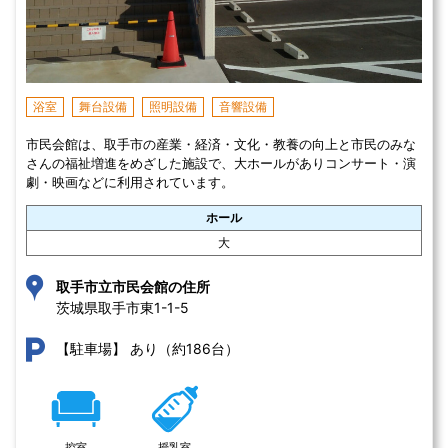
浴室
舞台設備
照明設備
音響設備
市民会館は、取手市の産業・経済・文化・教養の向上と市民のみな
さんの福祉増進をめざした施設で、大ホールがありコンサート・演
劇・映画などに利用されています。
ホール
大
取手市立市民会館の住所
茨城県取手市東1-1-5 
あり（約186台）
【駐車場】
控室
授乳室