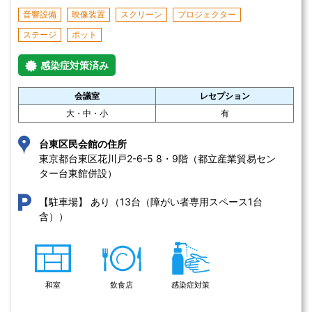
音響設備
映像装置
スクリーン
プロジェクター
ステージ
ポット
感染症対策済み
会議室
レセプション
大・中・小
有
台東区民会館の住所
東京都台東区花川戸2-6-5 8・9階（都立産業貿易セン
ター台東館併設）
あり（13台（障がい者専用スペース1台
【駐車場】
含））
和室
飲食店
感染症対策