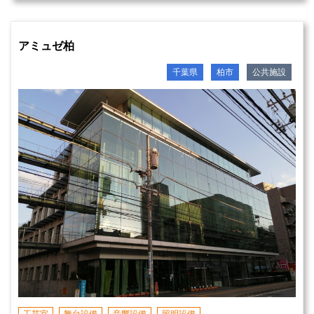
アミュゼ柏
千葉県
柏市
公共施設
工芸室
舞台設備
音響設備
照明設備