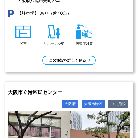
大阪府八尾市光町2-40 
あり（約40台）
【駐車場】
和室
リハーサル室
感染症対策
この施設を詳しく見る
大阪市立港区民センター
大阪府
大阪市港区
公共施設