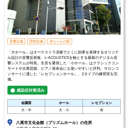
音響設備
照明設備
赤ちゃんの駅
「大ホール」はオーケストラ演奏でとくに効果を発揮するオリジナ
ル設計の音響反射板、L-ACOUSTICSを軸とする最新のデジタル音
響システムが特長。生音を重視した「小ホール」はクラシックコン
サートや古典芸能、ピアノ発表会にも使いやすいと評判。サロンコ
ンサートに適した「レセプションホール」、2タイプの練習室を完
備。
感染症対策済み
会議室
ホール
レセプション
大・中
大・小
有
八尾市文化会館（プリズムホール）の住所