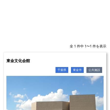
全 1 件中 1〜1 件を表示
東金文化会館
千葉県
東金市
公共施設