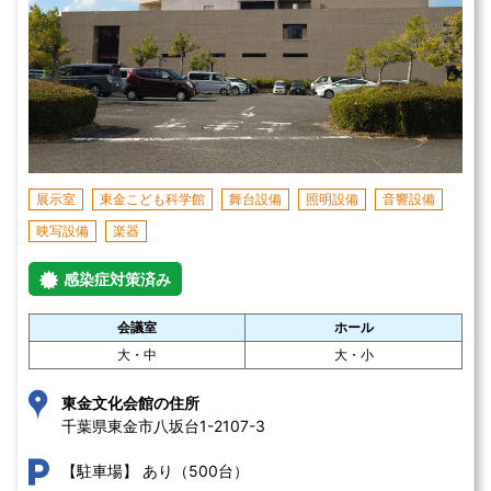
展示室
東金こども科学館
舞台設備
照明設備
音響設備
映写設備
楽器
感染症対策済み
会議室
ホール
大・中
大・小
東金文化会館の住所
千葉県東金市八坂台1-2107-3 
あり（500台）
【駐車場】