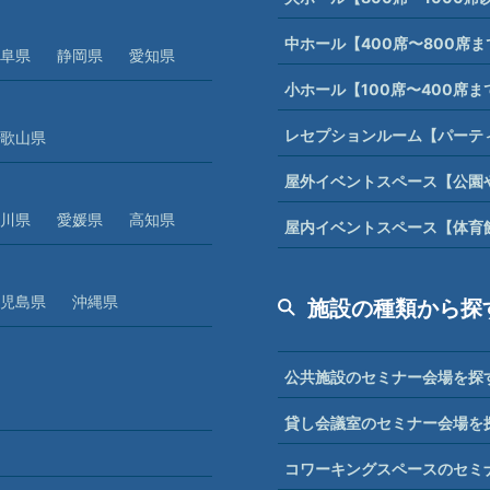
中ホール【400席〜800席
阜県
静岡県
愛知県
小ホール【100席〜400席
レセプションルーム【パーテ
歌山県
屋外イベントスペース【公園
川県
愛媛県
高知県
屋内イベントスペース【体育
児島県
沖縄県
施設の種類から探
公共施設のセミナー会場を探
貸し会議室のセミナー会場を
コワーキングスペースのセミ