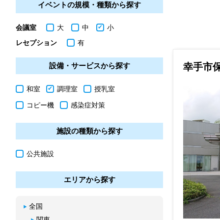
イベントの規模・種類から探す
会議室
大
中
小
レセプション
有
幸手市
設備・サービスから探す
和室
調理室
授乳室
コピー機
感染症対策
施設の種類から探す
公共施設
エリアから探す
全国
関東