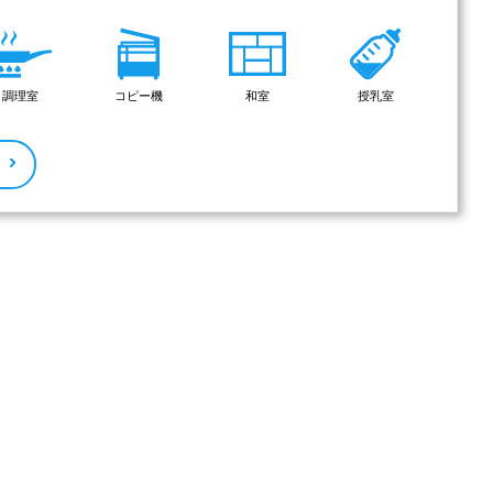
調理室
コピー機
和室
授乳室
る