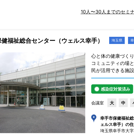
10人〜30人までのセミ
保健福祉総合センター（ウェルス幸手）
埼玉県
幸
心と体の健康づく
コミュニティの場
民が活用できる施
感染症対策済み
会議室
大
中
幸手市保健福祉総
ェルス幸手）の住
埼玉県幸手市大字天