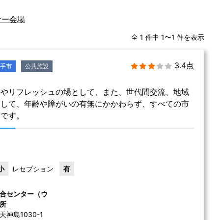
ナー会場
全 1 件中 1〜1 件を表示
3.4点
手市
公共施設
りやリフレッシュの場として、また、世代間交流、地域
として、年齢や障がいの有無にかかわらず、すべての市
設です。
小
レセプション
有
合センター（ウ
所
神島1030-1 