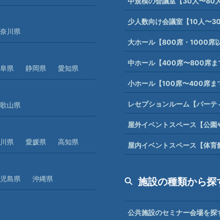
中規模の会議室【30人〜80
少人数向け会議室【10人〜3
奈川県
大ホール【800席・1000
中ホール【400席〜800席
阜県
静岡県
愛知県
小ホール【100席〜400席
レセプションルーム【パーテ
歌山県
屋外イベントスペース【公園
川県
愛媛県
高知県
屋内イベントスペース【体育
児島県
沖縄県
施設の種類から探
公共施設のセミナー会場を探