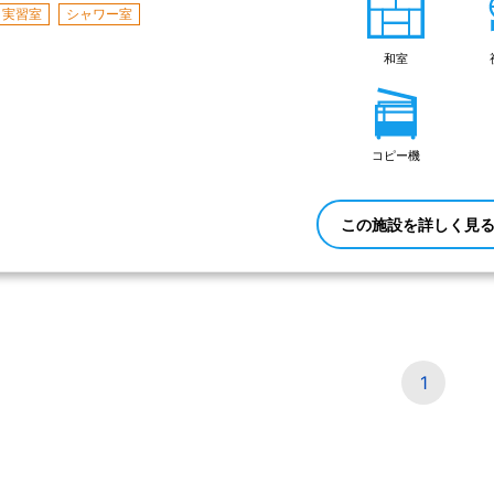
実習室
シャワー室
和室
コピー機
この施設を詳しく見
1