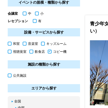
イベントの規模・種類から探す
会議室
中
小
レセプション
有
青少年
い）
設備・サービスから探す
和室
音楽室
キッズルーム
視聴覚室
飲食店
コピー機
施設の種類から探す
公共施設
エリアから探す
全国
中部