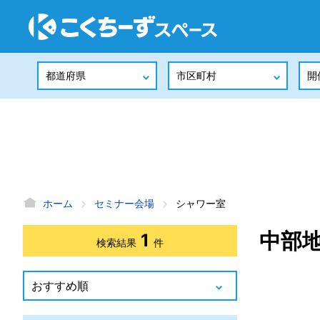
ホーム
セミナー会場
シャワー室
中部
1
検索結果
件