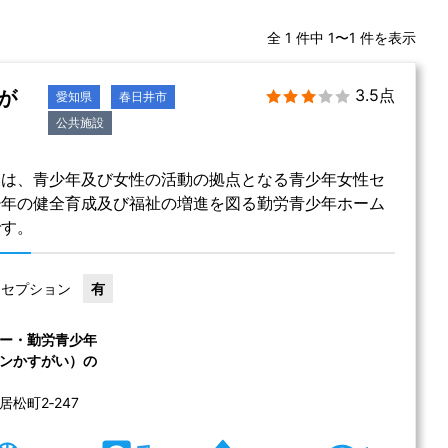
全 1 件中 1〜1 件を表示
3.5点
が
愛知県
春日井市
公共施設
いは、青少年及び女性の活動の拠点となる青少年女性セ
少年の健全育成及び福祉の増進を図る勤労青少年ホーム
です。
レセプション
有
ー・勤労青少年
ンかすがい）の
松町2‐247 