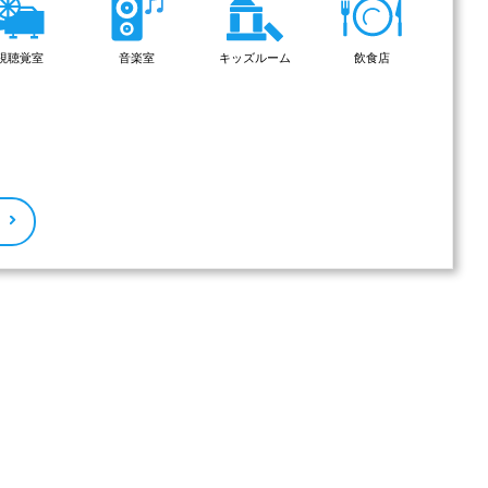
視聴覚室
音楽室
キッズルーム
飲食店
る