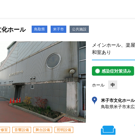
文化ホール
鳥取県
米子市
公共施設
メインホール、楽
和室あり
感染症対策済み
ホール
中
米子市文化ホール
鳥取県米子市末広町
研修室
音響設備
舞台設備
照明設備