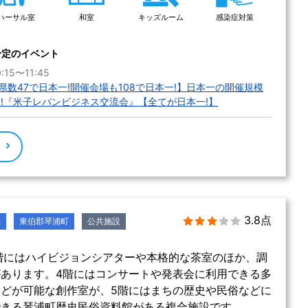
ハーサル室
和室
キッズルーム
感染症対策
予定のイベント
:15〜11:45
数47で日本一!開催会場も108で日本一!】日本一の開催規模
会!『米子レパンビジネス交流会』【全てが日本一!】
る
3.8点
県
東伯郡琴浦町
公共施設
階にはハイビジョンシアターや本格的な茶室のほか、調
あります。4階にはコンサートや発表会に利用できる多
どが可能な創作室が、5階にはまちの歴史や民俗などに
できる琴浦町歴史民俗資料館がある複合施設です。