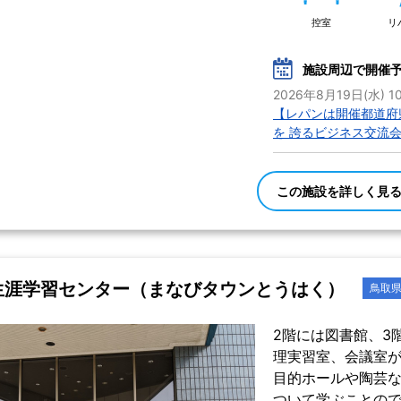
控室
リ
施設周辺で開催
2026年8月19日(水) 10
【レパンは開催都道府県
を 誇るビジネス交流
この施設を詳しく見
生涯学習センター（まなびタウンとうはく）
鳥取
2階には図書館、3
理実習室、会議室が
目的ホールや陶芸な
ついて学ぶことの