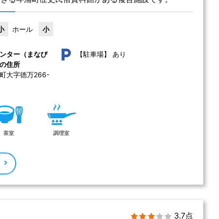
小
ホール
小
あり
ンター（まなび
【駐車場】
の住所
町大字徳万266-
茶室
調理室
る
3.7点