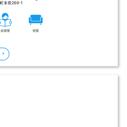
末長269-1 
自習室
控室
る