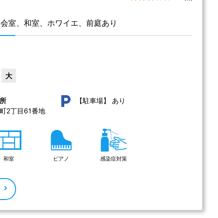
集会室、和室、ホワイエ、前庭あり
大
あり
所
【駐車場】
2丁目61番地 
和室
ピアノ
感染症対策
る