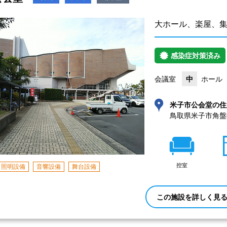
大ホール、楽屋、
感染症対策済み
会議室
中
ホール
米子市公会堂の住
鳥取県米子市角盤町
控室
照明設備
音響設備
舞台設備
この施設を詳しく見