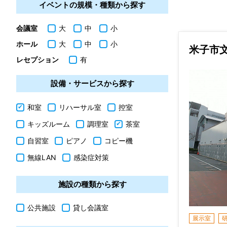
イベントの規模・種類から探す
会議室
大
中
小
ホール
大
中
小
米子市
レセプション
有
設備・サービスから探す
和室
リハーサル室
控室
キッズルーム
調理室
茶室
自習室
ピアノ
コピー機
無線LAN
感染症対策
施設の種類から探す
公共施設
貸し会議室
展示室