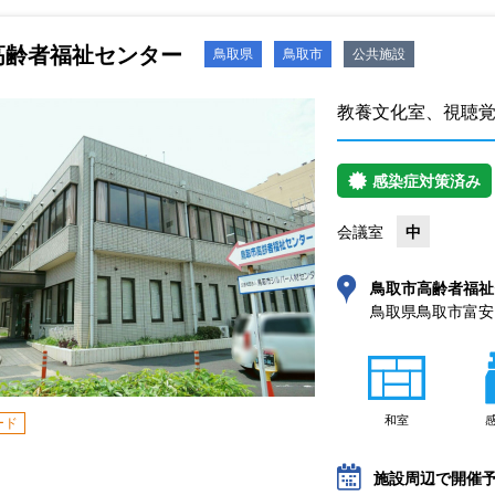
高齢者福祉センター
鳥取県
鳥取市
公共施設
教養文化室、視聴
感染症対策済み
会議室
中
鳥取市高齢者福祉
鳥取県鳥取市富安2丁
和室
ード
施設周辺で開催