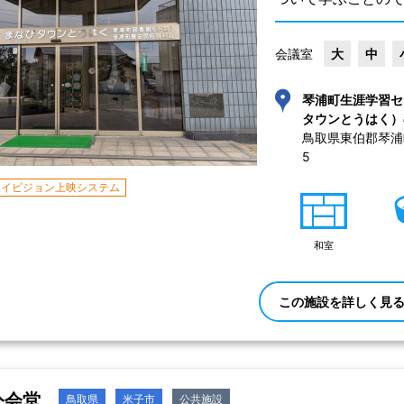
会議室
大
中
琴浦町生涯学習セ
タウンとうはく）
鳥取県東伯郡琴浦
5 
ハイビジョン上映システム
和室
この施設を詳しく見
公会堂
鳥取県
米子市
公共施設