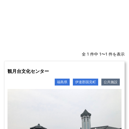
全 1 件中 1〜1 件を表示
観月台文化センター
福島県
伊達郡国見町
公共施設