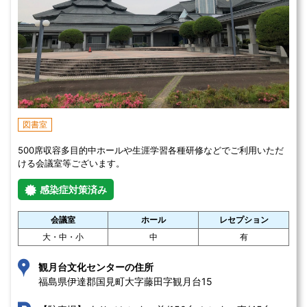
図書室
500席収容多目的中ホールや生涯学習各種研修などでご利用いただ
ける会議室等ございます。
感染症対策済み
会議室
ホール
レセプション
大・中・小
中
有
観月台文化センターの住所
福島県伊達郡国見町大字藤田字観月台15 