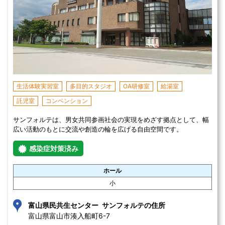
生活体験実習室
多目的スタジオ
OA研修室
給湯室
託児室
コンベンション
サンフォルテは、男女共同参画社会の実現をめざす拠点として、幅
広い活動のもとに交流や創造の輪を広げる自由空間です。
感染症対策済み
ホール
小
富山県民共生センター サンフォルテの住所
富山県富山市湊入船町6-7 