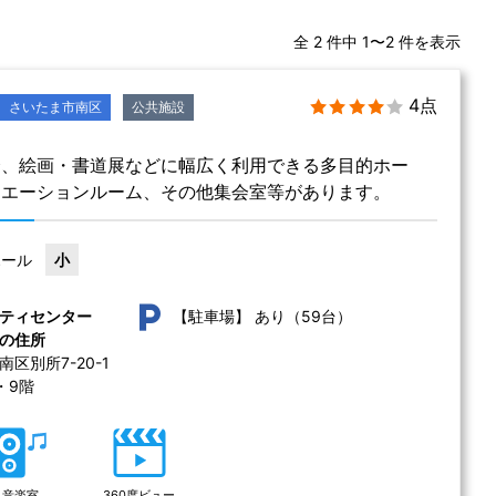
全 2 件中 1〜2 件を表示
4点
さいたま市南区
公共施設
会、絵画・書道展などに幅広く利用できる多目的ホー
リエーションルーム、その他集会室等があります。
ホール
小
あり（59台）
ティセンター
【駐車場】
の住所
別所7-20-1 
・9階
音楽室
360度ビュー