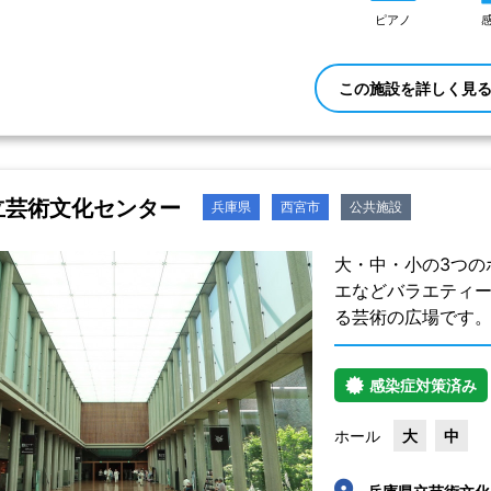
ピアノ
この施設を詳しく見
立芸術文化センター
兵庫県
西宮市
公共施設
大・中・小の3つの
エなどバラエティ
る芸術の広場です
感染症対策済み
ホール
大
中
兵庫県立芸術文化