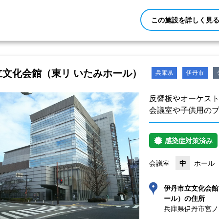
この施設を詳しく見
立文化会館（東リ いたみホール）
兵庫県
伊丹市
反響板やオーケス
会議室や子供用の
感染症対策済み
会議室
中
ホール
伊丹市立文化会館
ール）の住所
兵庫県伊丹市宮ノ前