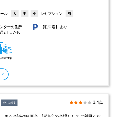
ホール
大
中
小
レセプション
有
あり
ンターの住所
【駐車場】
2丁目7-16 
感染症対策
る
3.4点
公共施設
会、また会議や映画会、講演会の会場としてご利用くだ