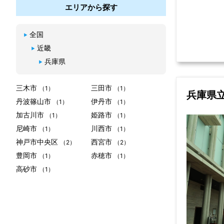
エリアから探す
全国
近畿
兵庫県
三木市
三田市
（1）
（1）
兵庫県
丹波篠山市
伊丹市
（1）
（1）
加古川市
姫路市
（1）
（1）
尼崎市
川西市
（1）
（1）
神戸市中央区
西宮市
（2）
（2）
豊岡市
赤穂市
（1）
（1）
高砂市
（1）