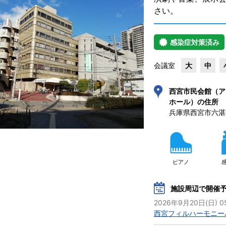
さい。
感染症対策済み
会議室
大
中
西宮市民会館（ア
ホール）の住所
兵庫県西宮市六湛寺町
ピアノ
施設周辺で開催
2026年9月20日(日) 0
西宮フィルハーモニー