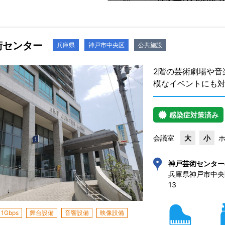
術センター
兵庫県
神戸市中央区
公共施設
2階の芸術劇場や音
模なイベントにも
感染症対策済み
会議室
大
小
神戸芸術センター
兵庫県神戸市中央区
13 
1Gbps
舞台設備
音響設備
映像設備