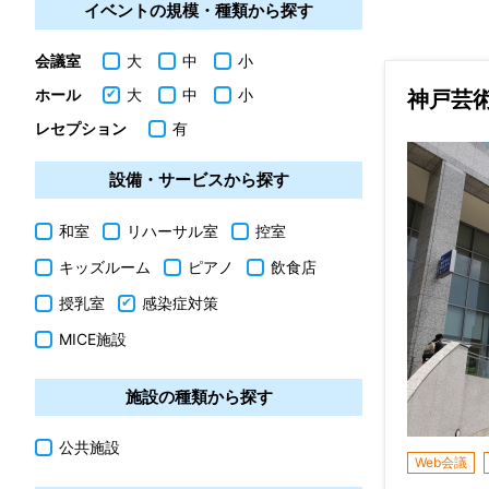
イベントの規模・種類から探す
会議室
大
中
小
ホール
大
中
小
神戸芸
レセプション
有
設備・サービスから探す
和室
リハーサル室
控室
キッズルーム
ピアノ
飲食店
授乳室
感染症対策
MICE施設
施設の種類から探す
公共施設
Web会議