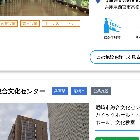
兵庫県西宮市高松町
音響設備
舞台設備
オーケストラセット
感染症対策
リ
この施設を詳しく見
総合文化センター
兵庫県
尼崎市
公共施設
尼崎市総合文化セ
カイックホール・
ホール、文化教室 