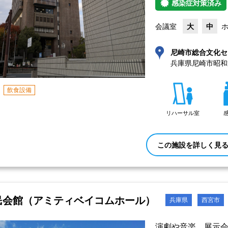
感染症対策済み
会議室
大
中
尼崎市総合文化セ
兵庫県尼崎市昭和通
飲食設備
リハーサル室
この施設を詳しく見
民会館（アミティベイコムホール）
兵庫県
西宮市
演劇や音楽、展示