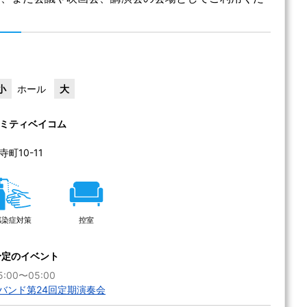
小
ホール
大
ミティベイコム
10-11 
感染症対策
控室
予定のイベント
5:00〜05:00
バンド第24回定期演奏会