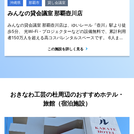
沖縄県
那覇市
貸し会議室
みんなの貸会議室 那覇壺川店
みんなの貸会議室 那覇壺川店は、ゆいレール『壺川』駅より徒
歩5分、 光Wi-Fi・プロジェクターなどの設備無料で、累計利用
者150万人を超える高コスパレンタルスペースです。 6人まで
利用出来るミーティングスペースから、42人まで利用可能な貸
この施設を詳しく見る
会議室まで利用用途に合わせてご利用ください。
おきなわ工芸の杜周辺のおすすめホテル・
旅館（宿泊施設）