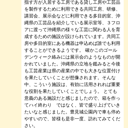
指す方が入居する工房である貸し工房や工芸品
を製作するために利用できる共同工房、研修、
講習会、展示会などに利用できる多目的室、沖
縄県の工芸品を紹介している展示室等、３フロ
アに渡って沖縄県の様々な工芸に関わる人を育
成するための施設が設けられています。共同工
房や多目的室にある機器は申込めば誰でも利用
することができるようです。 確かこのゴール
デンウィーク絡みには展示会のようなものが開
かれていました。沖縄県の立地を鑑みると今後
も工芸産業は県の産業の中でも大きな位置付け
を果たしていくことが想像されます。そんな
中、こういう施設は、有効に活用されれば重要
な役割を果たしていくことでしょう。 とても
意義のある施設だと感じましたので、箱を作っ
てハイ終わり ではなく、皆で盛り上げていき
たいなと感じました。豊見城公園内で車も停め
やすいので、皆様も是非一度、訪れてみてくだ
さい。