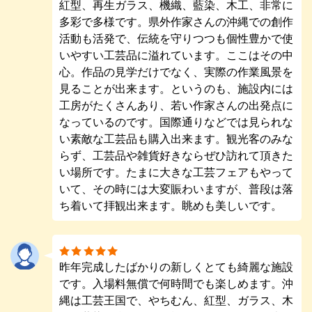
紅型、再生ガラス、機織、藍染、木工、非常に
多彩で多様です。県外作家さんの沖縄での創作
活動も活発で、伝統を守りつつも個性豊かで使
いやすい工芸品に溢れています。ここはその中
心。作品の見学だけでなく、実際の作業風景を
見ることが出来ます。というのも、施設内には
工房がたくさんあり、若い作家さんの出発点に
なっているのです。国際通りなどでは見られな
い素敵な工芸品も購入出来ます。観光客のみな
らず、工芸品や雑貨好きならぜひ訪れて頂きた
い場所です。たまに大きな工芸フェアもやって
いて、その時には大変賑わいますが、普段は落
ち着いて拝観出来ます。眺めも美しいです。
昨年完成したばかりの新しくとても綺麗な施設
です。入場料無償で何時間でも楽しめます。沖
縄は工芸王国で、やちむん、紅型、ガラス、木