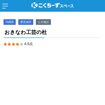
沖縄県
豊見城市
公共施設
おきなわ工芸の杜
4.5点