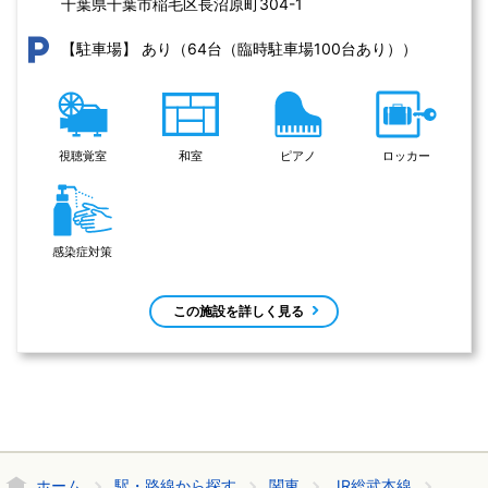
千葉県千葉市稲毛区長沼原町304-1 
あり（64台（臨時駐車場100台あり））
【駐車場】
視聴覚室
和室
ピアノ
ロッカー
感染症対策
この施設を詳しく見る
ホーム
駅・路線から探す
関東
JR総武本線