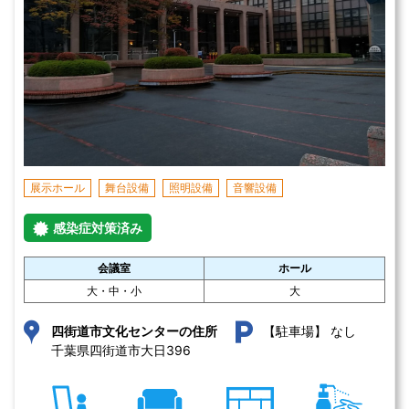
展示ホール
舞台設備
照明設備
音響設備
感染症対策済み
会議室
ホール
大・中・小
大
なし
四街道市文化センターの住所
【駐車場】
千葉県四街道市大日396 