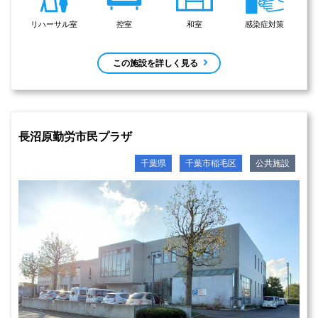
リハーサル室
控室
和室
感染症対策
この施設を詳しく見る
長沼原勤労市民プラザ
千葉県
千葉市稲毛区
公共施設