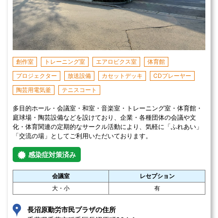
創作室
トレーニング室
エアロビクス室
体育館
プロジェクター
放送設備
カセットデッキ
CDプレーヤー
陶芸用電気釜
テニスコート
多目的ホール・会議室・和室・音楽室・トレーニング室・体育館・
庭球場・陶芸設備などを設けており、企業・各種団体の会議や文
化・体育関連の定期的なサークル活動により、気軽に「ふれあい」
「交流の場」としてご利用いただいております。
感染症対策済み
会議室
レセプション
大・小
有
長沼原勤労市民プラザの住所