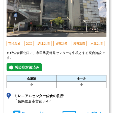
市民風呂
楽器
調理設備
音響設備
照明設備
水屋設備
京成佐倉駅北口に、市民防災啓発センターを中核とする複合施設で
す。
感染症対策済み
会議室
ホール
小
小
ミレニアムセンター佐倉の住所
千葉県佐倉市宮前3-4-1 