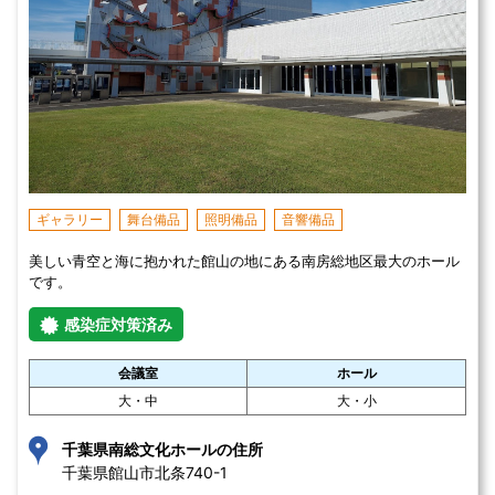
ギャラリー
舞台備品
照明備品
音響備品
美しい青空と海に抱かれた館山の地にある南房総地区最大のホール
です。
感染症対策済み
会議室
ホール
大・中
大・小
千葉県南総文化ホールの住所
千葉県館山市北条740-1 