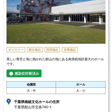
ギャラリー
舞台備品
照明備品
音響備品
美しい青空と海に抱かれた館山の地にある南房総地区最大のホール
です。
感染症対策済み
会議室
ホール
大・中
大・小
千葉県南総文化ホールの住所
千葉県館山市北条740-1 