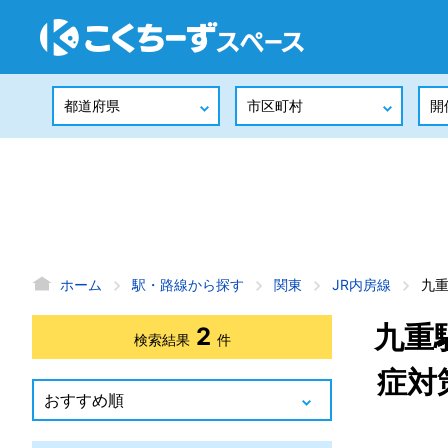
ホーム
駅・路線から探す
関東
JR内房線
九
九重
2
検索結果
件
症対