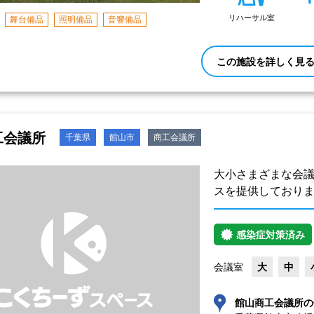
リハーサル室
舞台備品
照明備品
音響備品
この施設を詳しく見
工会議所
千葉県
館山市
商工会議所
大小さまざまな会
スを提供しており
感染症対策済み
会議室
大
中
館山商工会議所の