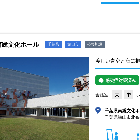
南総文化ホール
千葉県
館山市
公共施設
美しい青空と海に
感染症対策済み
会議室
大
中
千葉県南総文化ホ
千葉県館山市北条74