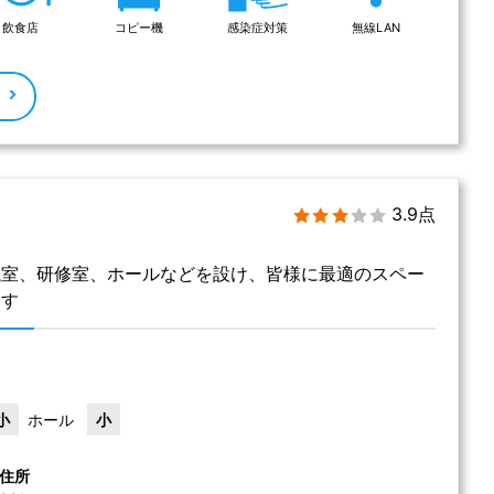
飲食店
コピー機
感染症対策
無線LAN
る
3.9点
議室、研修室、ホールなどを設け、皆様に最適のスペー
ます
小
ホール
小
住所