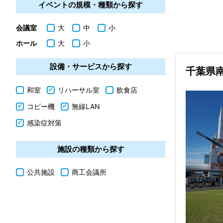
イベントの規模・種類から探す
会議室
大
中
小
ホール
大
小
設備・サービスから探す
千葉県
和室
リハーサル室
飲食店
コピー機
無線LAN
感染症対策
施設の種類から探す
公共施設
商工会議所