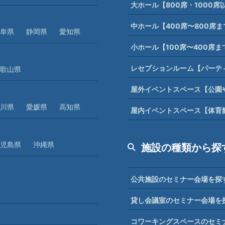
大ホール【800席・1000
中ホール【400席〜800席
阜県
静岡県
愛知県
小ホール【100席〜400席
レセプションルーム【パーテ
歌山県
屋外イベントスペース【公園
川県
愛媛県
高知県
屋内イベントスペース【体育
児島県
沖縄県
施設の種類から探
公共施設のセミナー会場を探
貸し会議室のセミナー会場を
コワーキングスペースのセミ