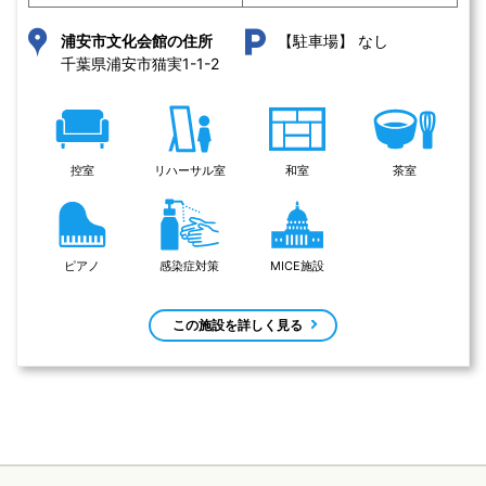
なし
浦安市文化会館の住所
【駐車場】
千葉県浦安市猫実1-1-2 
控室
リハーサル室
和室
茶室
ピアノ
感染症対策
MICE施設
この施設を詳しく見る