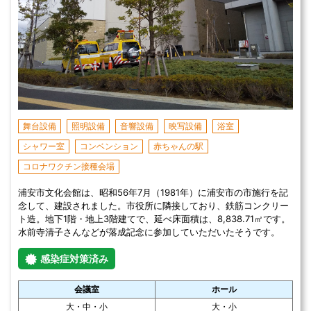
舞台設備
照明設備
音響設備
映写設備
浴室
シャワー室
コンベンション
赤ちゃんの駅
コロナワクチン接種会場
浦安市文化会館は、昭和56年7月（1981年）に浦安市の市施行を記
念して、建設されました。市役所に隣接しており、鉄筋コンクリー
ト造。地下1階・地上3階建てで、延べ床面積は、8,838.71㎡です。
水前寺清子さんなどが落成記念に参加していただいたそうです。
感染症対策済み
会議室
ホール
大・中・小
大・小