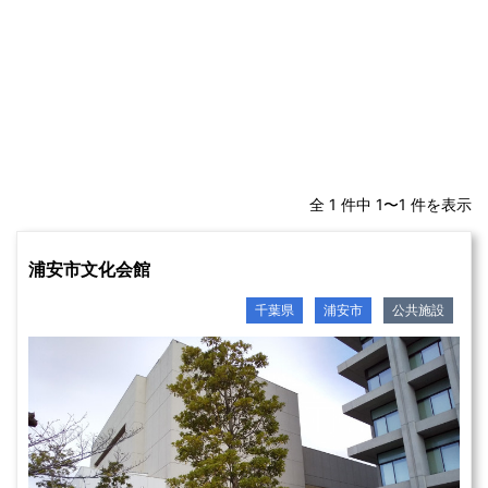
全 1 件中 1〜1 件を表示
浦安市文化会館
千葉県
浦安市
公共施設