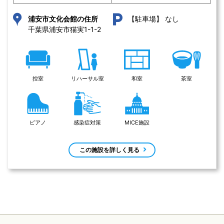
なし
浦安市文化会館の住所
【駐車場】
千葉県浦安市猫実1-1-2 
控室
リハーサル室
和室
茶室
ピアノ
感染症対策
MICE施設
この施設を詳しく見る