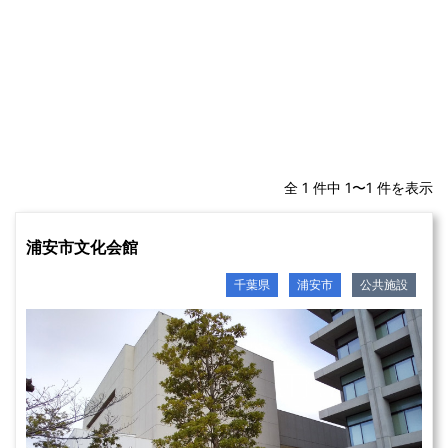
全 1 件中 1〜1 件を表示
浦安市文化会館
千葉県
浦安市
公共施設