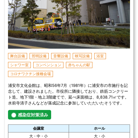
舞台設備
照明設備
音響設備
映写設備
浴室
シャワー室
コンベンション
赤ちゃんの駅
コロナワクチン接種会場
浦安市文化会館は、昭和56年7月（1981年）に浦安市の市施行を記
念して、建設されました。市役所に隣接しており、鉄筋コンクリー
ト造。地下1階・地上3階建てで、延べ床面積は、8,838.71㎡です。
水前寺清子さんなどが落成記念に参加していただいたそうです。
感染症対策済み
会議室
ホール
大・中・小
大・小