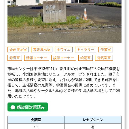
企画展示室
常設展示室
ホワイエ
ギャラリー
作業室
録音室
情報コーナー
談話コーナー
給湯室
電気窯室
市民センターは平成13年11月に新生町の公正市民館の公民館機能を
移転し、小畑無線跡地にリニューアルオープンされました。銚子市
民の皆様の多様な要望に応え、だれもが気軽に利用できる施設を目
指して、主催講座の充実等、学習機会の提供に努めています。ま
た、地域の活動やサークル活動など皆様の学習活動の場としてご利
用いただけます。
感染症対策済み
会議室
レセプション
中
有