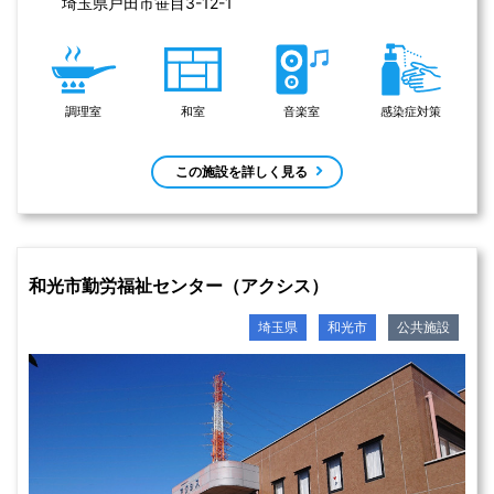
埼玉県戸田市笹目3-12-1 
調理室
和室
音楽室
感染症対策
この施設を詳しく見る
和光市勤労福祉センター（アクシス）
埼玉県
和光市
公共施設