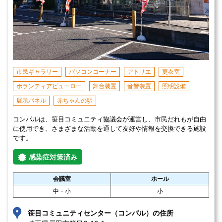
市民ギャラリー
パソコンコーナー
アトリエ
更衣室
ボランティアビューロー
舞台装置
音響装置
照明設備
展示パネル
赤ちゃんの駅
コンパルは、笹目コミュニティ協議会が運営し、市民だれもが自由
に使用でき、さまざまな活動を通して友好や情報を交換できる施設
です。
感染症対策済み
会議室
ホール
中・小
小
笹目コミュニティセンター（コンパル）の住所