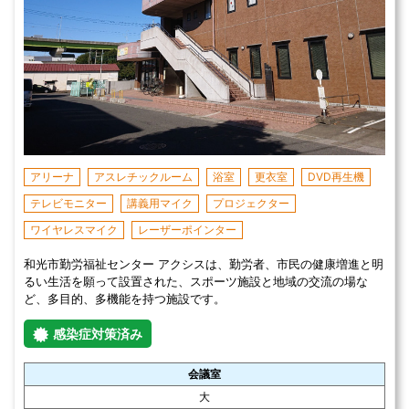
アリーナ
アスレチックルーム
浴室
更衣室
DVD再生機
テレビモニター
講義用マイク
プロジェクター
ワイヤレスマイク
レーザーポインター
和光市勤労福祉センター アクシスは、勤労者、市民の健康増進と明
るい生活を願って設置された、スポーツ施設と地域の交流の場な
ど、多目的、多機能を持つ施設です。
感染症対策済み
会議室
大