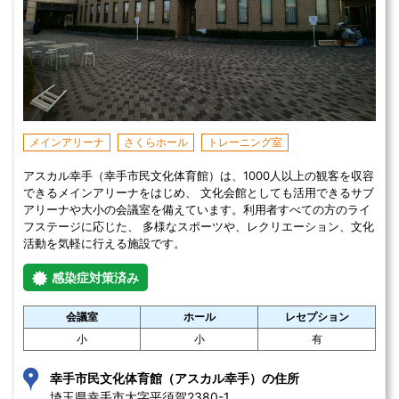
メインアリーナ
さくらホール
トレーニング室
アスカル幸手（幸手市民文化体育館）は、1000人以上の観客を収容
できるメインアリーナをはじめ、 文化会館としても活用できるサブ
アリーナや大小の会議室を備えています。利用者すべての方のライ
フステージに応じた、 多様なスポーツや、レクリエーション、文化
活動を気軽に行える施設です。
感染症対策済み
会議室
ホール
レセプション
小
小
有
幸手市民文化体育館（アスカル幸手）の住所
埼玉県幸手市大字平須賀2380-1 