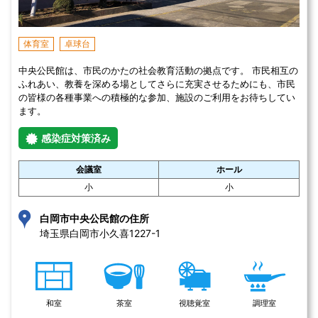
体育室
卓球台
中央公民館は、市民のかたの社会教育活動の拠点です。 市民相互の
ふれあい、教養を深める場としてさらに充実させるためにも、市民
の皆様の各種事業への積極的な参加、施設のご利用をお待ちしてい
ます。
感染症対策済み
会議室
ホール
小
小
白岡市中央公民館の住所
埼玉県白岡市小久喜1227-1 
和室
茶室
視聴覚室
調理室