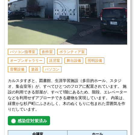
パソコン指導室
創作室
ボランティア室
オープンギャラリー
託児室
舞台設備
照明設備
音響設備
楽器
パソコン
カルスタすぎと、図書館、生涯学習施設（多目的ホール、スタジ
オ、集会室等）が、すべてひとつのフロアに配置されています。 施
設の利用できる部屋が、すべて1階にあるため、階段、エレベーター
などを利用せずアプローチできる建物を実現しています。 内装は、
緑豊かな杉戸町にふさわしく、木のぬくもりに包まれた雰囲気を作
りだしています。
感染症対策済み
会議室
ホール