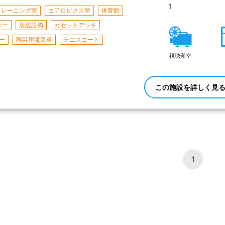
1 
トレーニング室
エアロビクス室
体育館
ター
放送設備
カセットデッキ
ー
陶芸用電気釜
テニスコート
視聴覚室
この施設を詳しく見
1