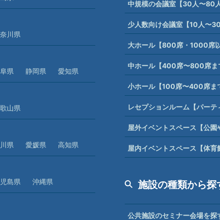
中規模の会議室【30人〜80
少人数向け会議室【10人〜3
奈川県
大ホール【800席・1000
中ホール【400席〜800席
阜県
静岡県
愛知県
小ホール【100席〜400席
レセプションルーム【パーテ
歌山県
屋外イベントスペース【公園
川県
愛媛県
高知県
屋内イベントスペース【体育
児島県
沖縄県
施設の種類から探
公共施設のセミナー会場を探