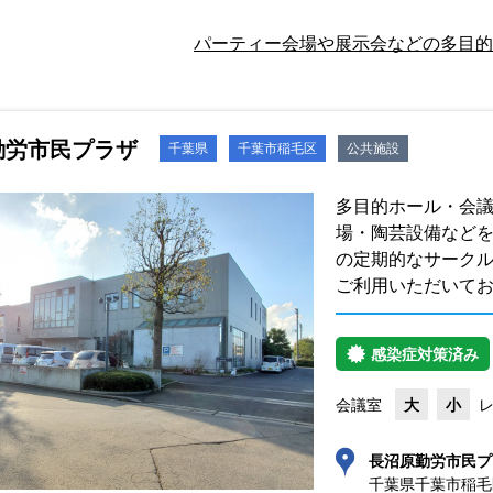
パーティー会場や展示会などの多目的
勤労市民プラザ
千葉県
千葉市稲毛区
公共施設
多目的ホール・会
場・陶芸設備など
の定期的なサーク
ご利用いただいて
感染症対策済み
会議室
大
小
長沼原勤労市民プ
千葉県千葉市稲毛