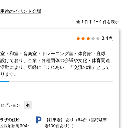
用途のイベント会場
全 1 件中 1〜1 件を表示
3.4点
議室・和室・音楽室・トレーニング室・体育館・庭球
を設けており、企業・各種団体の会議や文化・体育関連
ル活動により、気軽に「ふれあい」「交流の場」として
おります。
レセプション
有
あり（64台（臨時駐車
ラザの住所
【駐車場】
区長沼原町304-
場100台あり））