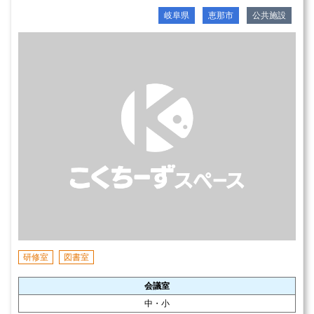
岐阜県
恵那市
公共施設
研修室
図書室
会議室
中・小