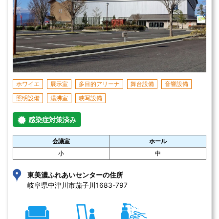
ホワイエ
展示室
多目的アリーナ
舞台設備
音響設備
照明設備
湯沸室
映写設備
感染症対策済み
会議室
ホール
小
中
東美濃ふれあいセンターの住所
岐阜県中津川市茄子川1683-797 