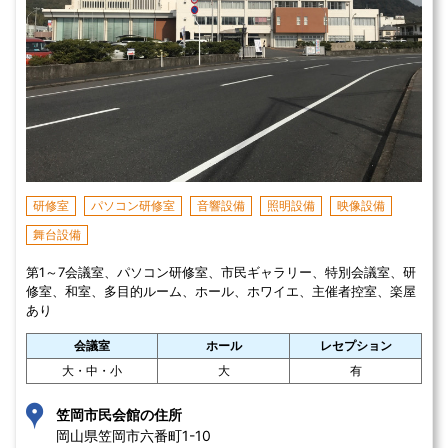
研修室
パソコン研修室
音響設備
照明設備
映像設備
舞台設備
第1～7会議室、パソコン研修室、市民ギャラリー、特別会議室、研
修室、和室、多目的ルーム、ホール、ホワイエ、主催者控室、楽屋
あり
会議室
ホール
レセプション
大・中・小
大
有
笠岡市民会館の住所
岡山県笠岡市六番町1-10 