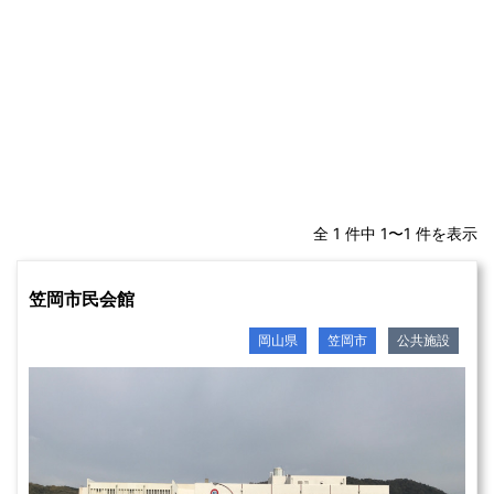
全 1 件中 1〜1 件を表示
笠岡市民会館
岡山県
笠岡市
公共施設