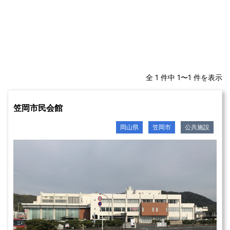
全 1 件中 1〜1 件を表示
笠岡市民会館
岡山県
笠岡市
公共施設