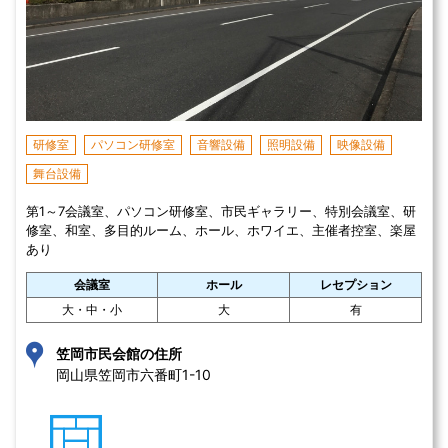
研修室
パソコン研修室
音響設備
照明設備
映像設備
舞台設備
第1～7会議室、パソコン研修室、市民ギャラリー、特別会議室、研
修室、和室、多目的ルーム、ホール、ホワイエ、主催者控室、楽屋
あり
会議室
ホール
レセプション
大・中・小
大
有
笠岡市民会館の住所
岡山県笠岡市六番町1-10 