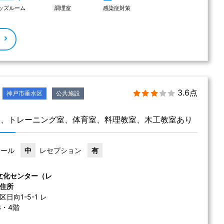
ッズルーム
調理室
感染症対策
る
3.6点
神戸市垂水区
公共施設
室、トレーニング室、体育室、料理教室、木工教室あり
ホール
中
レセプション
有
文化センター（レ
住所
日向1-5-1 レ
3・4階