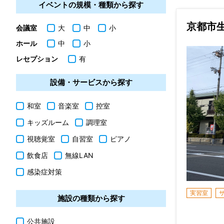
イベントの規模・種類から探す
京都市
会議室
大
中
小
ホール
中
小
レセプション
有
設備・サービスから探す
和室
音楽室
控室
キッズルーム
調理室
視聴覚室
自習室
ピアノ
飲食店
無線LAN
感染症対策
実習室
施設の種類から探す
公共施設