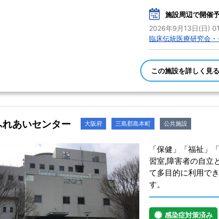
施設周辺で開催
2026年9月13日(日) 01
臨床伝統医療研究会・
この施設を詳しく見
ふれあいセンター
大阪府
三島郡島本町
公共施設
「保健」「福祉」「
習室,障害者の自立
て多目的に利用でき
す。
感染症対策済み