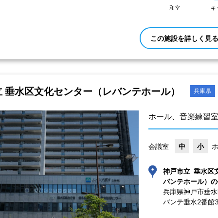
和室
キ
この施設を詳しく見
立 垂水区文化センター（レバンテホール）
兵庫県
ホール、音楽練習
会議室
中
小
神戸市立 垂水区
バンテホール）の
兵庫県神戸市垂水区
バンテ垂水2番館