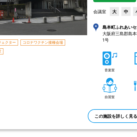
会議室
大
中
島本町ふれあいセ
大阪府三島郡島本
1号 
ジェクター
コロナワクチン接種会場
駅
音楽室
自習室
この施設を詳しく見