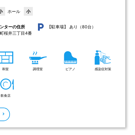
小
ホール
小
あり（80台）
ンターの住所
【駐車場】
町桜井三丁目4番
和室
調理室
ピアノ
感染症対策
飲食店
る