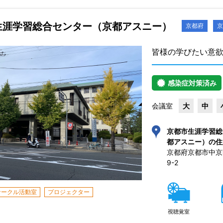
生涯学習総合センター（京都アスニー）
京都府
京
皆様の学びたい意
感染症対策済み
会議室
大
中
京都市生涯学習総
都アスニー）の住
京都府京都市中京
9-2 
サークル活動室
プロジェクター
視聴覚室