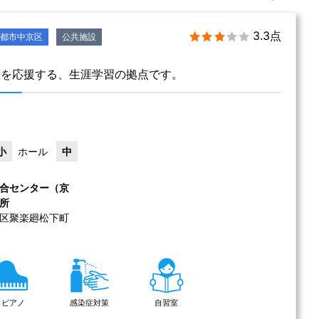
3.3点
都市中京区
公共施設
欲を応援する、生涯学習の拠点です。
小
ホール
中
合センター（京
所
区聚楽廻松下町
ピアノ
感染症対策
自習室