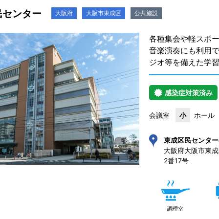
民センター
大阪府
大阪市東成区
公共施設
各種集会や軽スポ
音楽演奏にも利用
ジオ等を備えた学
感染症対策済み
会議室
小
ホール
東成区民センター
大阪府大阪市東成
2番17号 
調理室