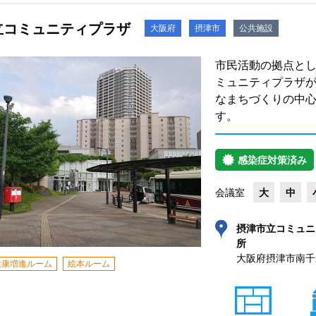
立コミュニティプラザ
大阪府
摂津市
公共施設
市民活動の拠点と
ミュニティプラザ
なまちづくりの中
す。
感染症対策済み
会議室
大
中
摂津市立コミュニ
所
大阪府摂津市南千里
健康増進ルーム
絵本ルーム