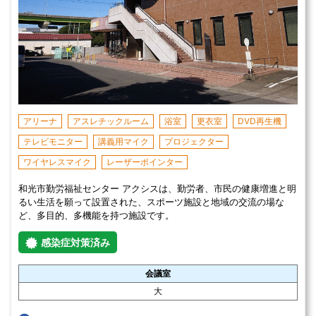
アリーナ
アスレチックルーム
浴室
更衣室
DVD再生機
テレビモニター
講義用マイク
プロジェクター
ワイヤレスマイク
レーザーポインター
和光市勤労福祉センター アクシスは、勤労者、市民の健康増進と明
るい生活を願って設置された、スポーツ施設と地域の交流の場な
ど、多目的、多機能を持つ施設です。
感染症対策済み
会議室
大