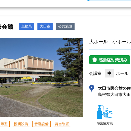
民会館
島根県
大田市
公共施設
大ホール、小ホール
感染症対策済み
会議室
中
ホール
大田市民会館の住
島根県大田市大田町
感染症対策
展示室
照明設備
音響設備
舞台装置