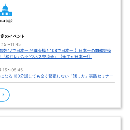
MICE施設
予定のイベント
:15〜11:45
数47で日本一!開催会場も108で日本一!】日本一の開催規模
会!『松江レパンビジネス交流会』【全てが日本一!】
:15〜05:45
楽になる!!60分話しても全く緊張しない「話し方」実践セミナー
る