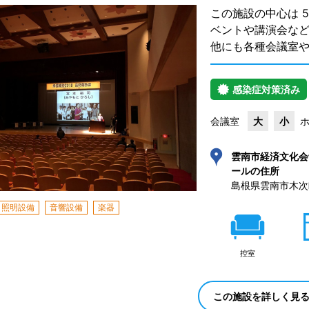
この施設の中心は 
ベントや講演会な
他にも各種会議室
感染症対策済み
会議室
大
小
雲南市経済文化会
ールの住所
島根県雲南市木次
照明設備
音響設備
楽器
控室
この施設を詳しく見