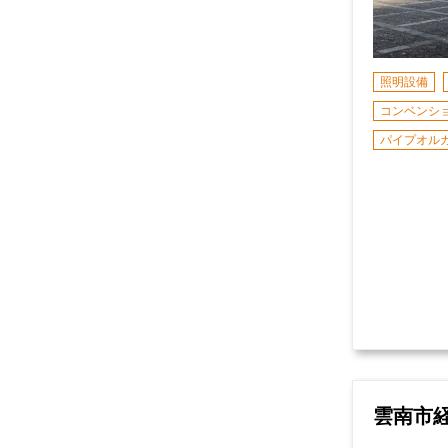
照明設備
コンベンシ
パイプオル
雲南市