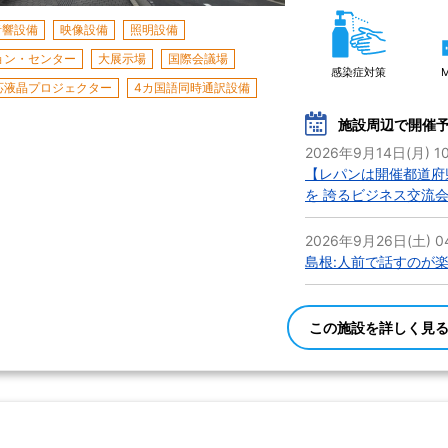
音響設備
映像設備
照明設備
ョン・センター
大展示場
国際会議場
感染症対策
応液晶プロジェクター
4カ国語同時通訳設備
施設周辺で開催
2026年9月14日(月) 10
【レパンは開催都道府県
を 誇るビジネス交流
2026年9月26日(土) 04
島根:人前で話すのが
この施設を詳しく見