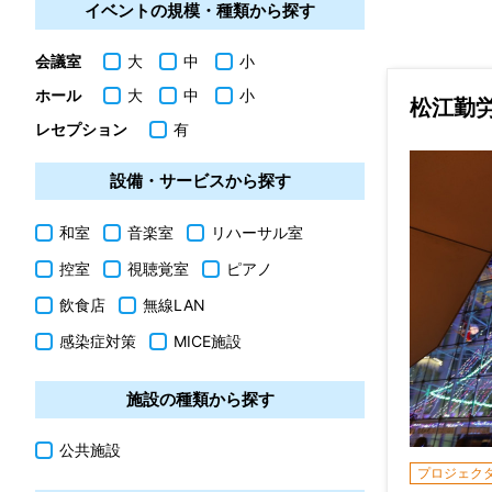
イベントの規模・種類から探す
会議室
大
中
小
ホール
大
中
小
松江勤
レセプション
有
設備・サービスから探す
和室
音楽室
リハーサル室
控室
視聴覚室
ピアノ
飲食店
無線LAN
感染症対策
MICE施設
施設の種類から探す
公共施設
プロジェク