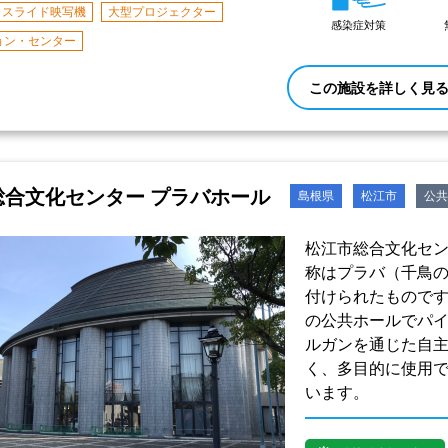
スライド映写機
大型プロジェクター
感染症対策
ョン・センター
この施設を詳しく見
総合文化センター プラバホール
島根県
松江市
公共
松江市総合文化セン
称はプラバ（千鳥
付けられたもので
の公共ホールでパ
ルガンを通じた自
く、多目的に使用
います。