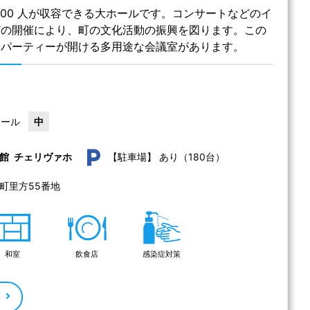
500 人が収容できる大ホールです。コンサートなどのイ
どの開催により、町の文化活動の振興を図ります。この
やパーティーが開ける多用途な会議室があります。
ホール
中
あり（180台）
館 チェリヴァホ
【駐車場】
町里方55番地 
和室
飲食店
感染症対策
る