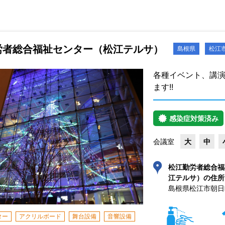
労者総合福祉センター（松江テルサ）
島根県
松江
各種イベント、講
ます!!
感染症対策済み
会議室
大
中
松江勤労者総合福
江テルサ）の住所
島根県松江市朝日町4
ター
アクリルボード
舞台設備
音響設備