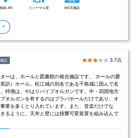
無線LAN
リハーサル室
MICE施設
る
3.7点
施設
ターは、ホールと図書館の複合施設です。 ホールの愛
の英訳）ホール。松江城の別名である千鳥城に因んで名
す。特徴は、やはりパイプオルガンです。中・四国地方
イプオルガンを有するのはプラバホールだけであり、オ
主事業を多くとり入れています。また、音楽だけでな
できるように、天井と壁には残響可変装置を組み込んで