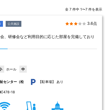
全 7 件中 1〜7 件を表示
3.6点
市
公共施設
演会、研修会など利用目的に応じた部屋を完備しており
小
ホール
中
あり
祉センター（松
【駐車場】
78-18 