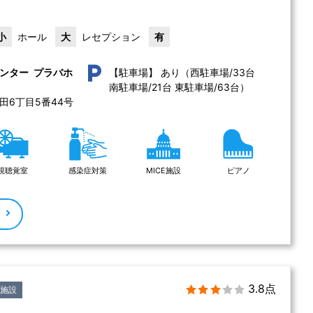
小
ホール
大
レセプション
有
あり（西駐車場/33台 
ンター プラバホ
【駐車場】
南駐車場/21台 東駐車場/63台）
島根県松江市西津田6丁目5番44号 
視聴覚室
感染症対策
MICE施設
ピアノ
る
3.8点
施設