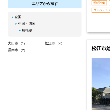
照明設備
エリアから探す
コンベンシ
全国
中国・四国
島根県
大田市
松江市
（1）
（4）
松江市
雲南市
（2）