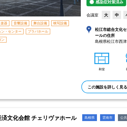
感染症対策済み
会議室
大
中
楽器
音響設備
舞台設備
映写設備
松江市総合文化セ
ョン・センター
プラバホール
ールの住所
ガン
和室
この施設を詳しく見
経済文化会館 チェリヴァホール
島根県
雲南市
公共