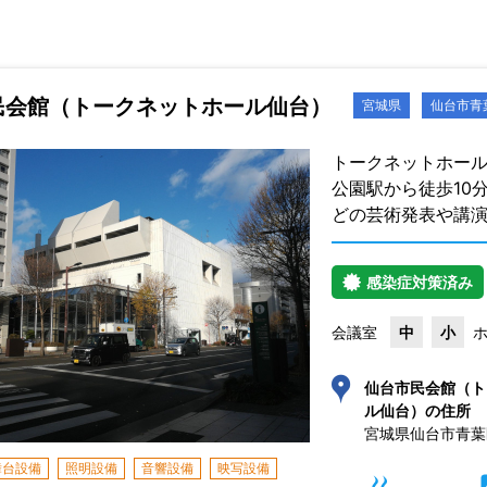
民会館（トークネットホール仙台）
宮城県
仙台市青
トークネットホー
公園駅から徒歩10
どの芸術発表や講
感染症対策済み
会議室
中
小
仙台市民会館（ト
ル仙台）の住所
舞台設備
照明設備
音響設備
映写設備