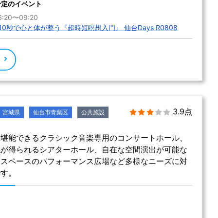
予定のイベント
:20〜09:20
0秒で心と体が整う『超時短瞑想入門』 仙台Days R0808
る
3.9点
宮城県
仙台市青葉区
公共施設
を堪能できるクラシック音楽専用のコンサートホール、
感が得られるシアターホール、自在な空間演出が可能な
ースペースのパフォーマンス広場など多様なニーズに対
です。