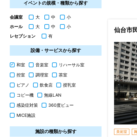
イベントの規模・種類から探す
会議室
大
中
小
ホール
大
中
小
仙台市
レセプション
有
設備・サービスから探す
和室
音楽室
リハーサル室
控室
調理室
茶室
ピアノ
飲食店
授乳室
コピー機
無線LAN
感染症対策
360度ビュー
MICE施設
施設の種類から探す
美術室