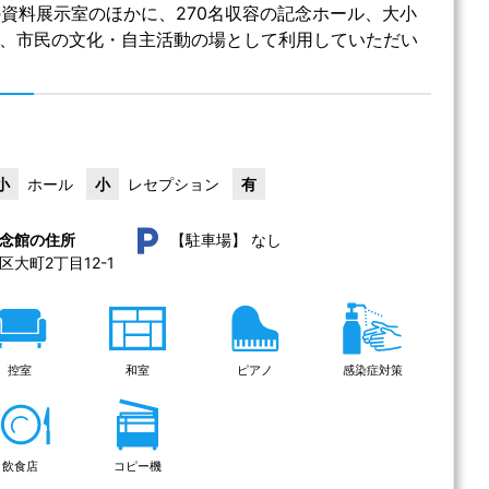
資料展示室のほかに、270名収容の記念ホール、大小
り、市民の文化・自主活動の場として利用していただい
小
ホール
小
レセプション
有
なし
念館の住所
【駐車場】
宮城県仙台市青葉区大町2丁目12-1 
控室
和室
ピアノ
感染症対策
飲食店
コピー機