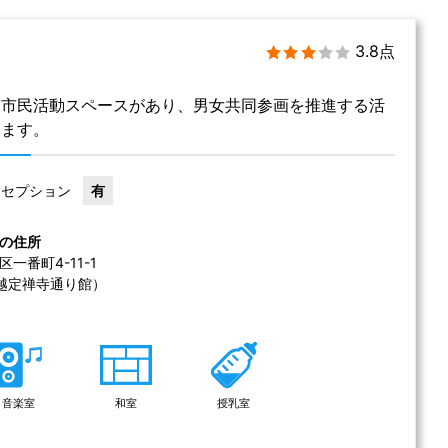
3.8点
、市民活動スペースがあり、男女共同参画を推進する活
います。
レセプション
有
の住所
番町4-11-1 
越定禅寺通り館） 
音楽室
和室
授乳室