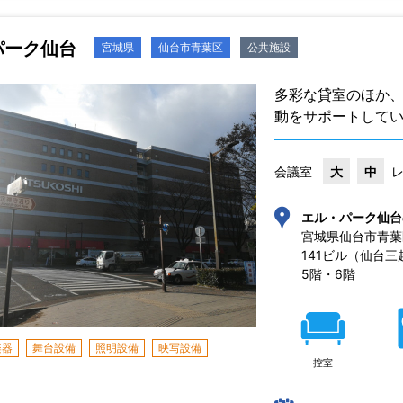
パーク仙台
宮城県
仙台市青葉区
公共施設
多彩な貸室のほか
動をサポートして
会議室
大
中
エル・パーク仙台
宮城県仙台市青葉区一
141ビル（仙台三
5階・6階
楽器
舞台設備
照明設備
映写設備
控室