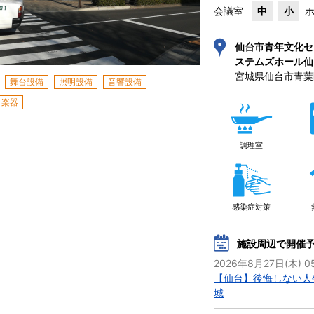
会議室
中
小
仙台市青年文化セ
ステムズホール仙
宮城県仙台市青葉区
舞台設備
照明設備
音響設備
楽器
調理室
感染症対策
施設周辺で開催
2026年8月27日(木) 05
【仙台】後悔しない人
城