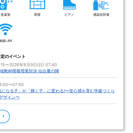
音楽室
和室
ピアノ
感染症対策
無線LAN
予定のイベント
:15〜2026年8月9日(日) 07:40
地域教材模擬授業対決 仙台夏の陣
:00〜07:50
「気になる子」が「輝く子」に変わる!〜安心感を育む学級づくり
デザイン〜
る