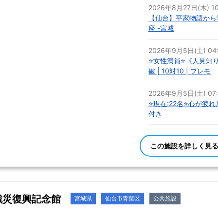
2026年8月27日(木) 10
【仙台】平家物語から
座 -宮城
2026年9月5日(土) 04:
⭐女性満員⭐《人見知り
破 | 10対10 | プレモ
2026年9月5日(土) 07:
⭐現在:22名⭐心が疲
付き
この施設を詳しく見
戦災復興記念館
宮城県
仙台市青葉区
公共施設