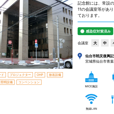
記念館には、常設の
11の会議室等があ
ております。
感染症対策済み
会議室
大
中
仙台市戦災復興記
ード
プロジェクター
OHP
放送設備
照明設備
コンベンション
MICE施設
無線LAN