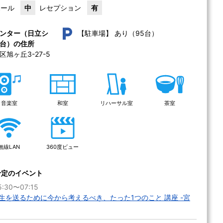
ホール
中
レセプション
有
あり（95台）
ンター（日立シ
【駐車場】
台）の住所
旭ヶ丘3-27-5 
音楽室
和室
リハーサル室
茶室
無線LAN
360度ビュー
予定のイベント
:30〜07:15
生を送るために今から考えるべき、たった1つのこと 講座 -宮