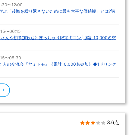
:30〜12:00
学ぶ「後悔を繰り返さないために最も大事な価値観」とは?講
15〜06:15
さんや初参加歓迎》ぽっちゃり限定街コン | 累計10,000名突
15〜08:30
れた人の交流会『ヤミトモ』《累計10,000名参加》◆1ドリンク
る
3.6点