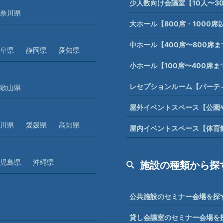
少人数向け会議室【10人〜3
奈川県
大ホール【800席・1000
中ホール【400席〜800席
阜県
静岡県
愛知県
小ホール【100席〜400席
レセプションルーム【パーテ
歌山県
屋外イベントスペース【公園
川県
愛媛県
高知県
屋内イベントスペース【体育
児島県
沖縄県
施設の種類から探
公共施設のセミナー会場を探
貸し会議室のセミナー会場を