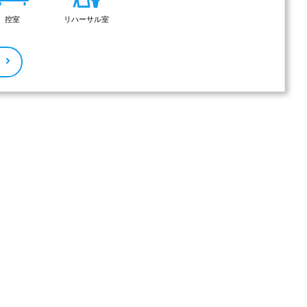
控室
リハーサル室
る