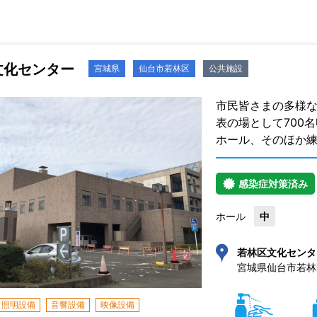
文化センター
宮城県
仙台市若林区
公共施設
市民皆さまの多様な
表の場として700
ホール、そのほか
感染症対策済み
ホール
中
若林区文化センタ
宮城県仙台市若林区
照明設備
音響設備
映像設備