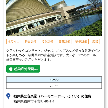
ホワイエ
舞台設備
照明設備
音響設備
映像設備
楽器
クラッシックコンサート、ジャズ、ポップスなど様々な音楽イベン
トが楽しめる、福井県内の音楽施設です。大・小、2つのホール、
練習室等をご利用いただけます。
感染症対策済み
ホール
大・中
福井県立音楽堂（ハーモニーホールふくい）の住所
福井県福井市今市町40-1-1 