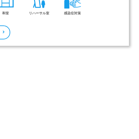
和室
リハーサル室
感染症対策
る