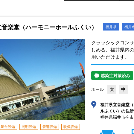
立音楽堂（ハーモニーホールふくい）
福井県
福井
クラッシックコン
しめる、福井県内の
用いただけます。
感染症対策済み
ホール
大
中
福井県立音楽堂（
ルふくい）の住所
福井県福井市今市町4
舞台設備
照明設備
音響設備
映像設備