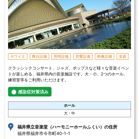
ホワイエ
舞台設備
照明設備
音響設備
映像設備
楽器
クラッシックコンサート、ジャズ、ポップスなど様々な音楽イベン
トが楽しめる、福井県内の音楽施設です。大・小、2つのホール、
練習室等をご利用いただけます。
感染症対策済み
ホール
大・中
福井県立音楽堂（ハーモニーホールふくい）の住所
福井県福井市今市町40-1-1 