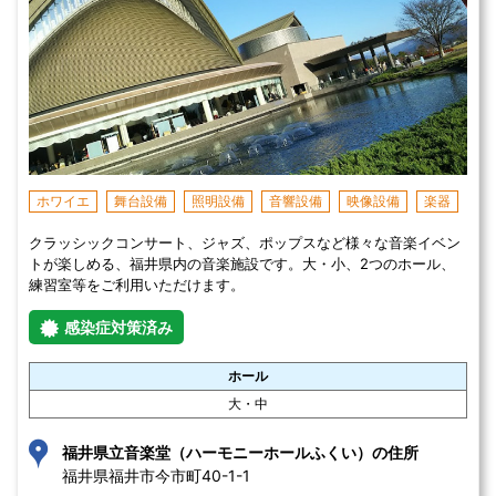
ホワイエ
舞台設備
照明設備
音響設備
映像設備
楽器
クラッシックコンサート、ジャズ、ポップスなど様々な音楽イベン
トが楽しめる、福井県内の音楽施設です。大・小、2つのホール、
練習室等をご利用いただけます。
感染症対策済み
ホール
大・中
福井県立音楽堂（ハーモニーホールふくい）の住所
福井県福井市今市町40-1-1 