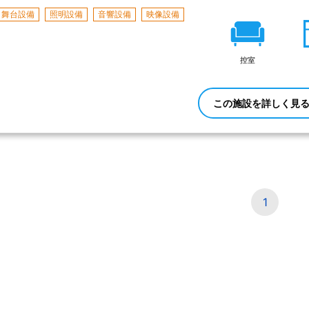
舞台設備
照明設備
音響設備
映像設備
控室
この施設を詳しく見
1