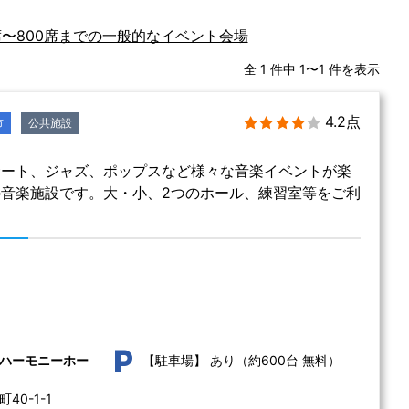
0席〜800席までの一般的なイベント会場
全 1 件中 1〜1 件を表示
4.2点
市
公共施設
サート、ジャズ、ポップスなど様々な音楽イベントが楽
音楽施設です。大・小、2つのホール、練習室等をご利
あり（約600台 無料）
ハーモニーホー
【駐車場】
0-1-1 