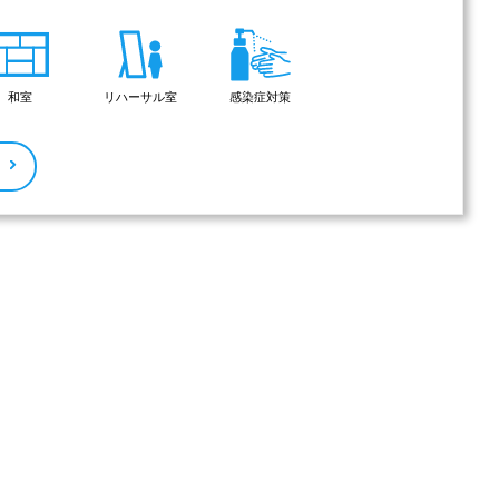
和室
リハーサル室
感染症対策
る