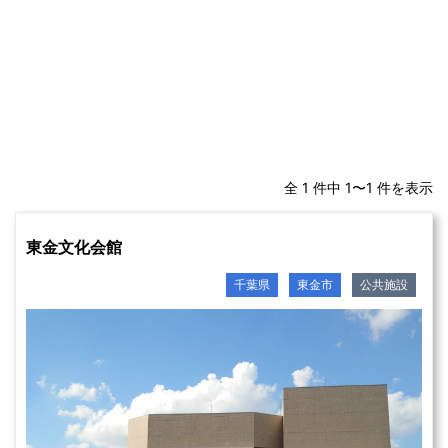
全 1 件中 1〜1 件を表示
東金文化会館
千葉県
東金市
公共施設