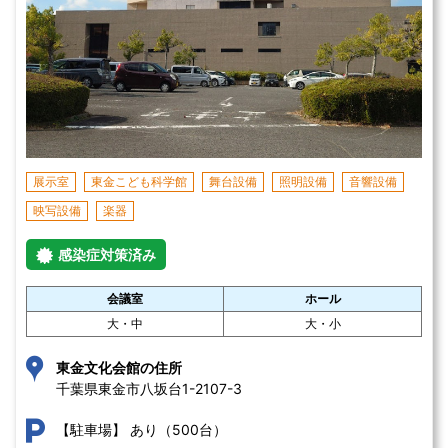
展示室
東金こども科学館
舞台設備
照明設備
音響設備
映写設備
楽器
感染症対策済み
会議室
ホール
大・中
大・小
東金文化会館の住所
千葉県東金市八坂台1-2107-3 
あり（500台）
【駐車場】