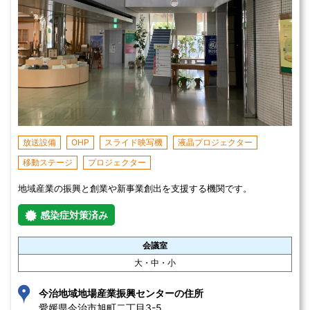
放送設備
OHP
スライド映写機
液晶プロジェクター
移動ステージ
プロジェクター
地域産業の振興と創業や新事業創出を支援する機関です。
感染症対策済み
会議室
大・中・小
今治地域地場産業振興センターの住所
愛媛県今治市旭町二丁目3-5 