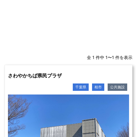
全 1 件中 1〜1 件を表示
さわやかちば県民プラザ
千葉県
柏市
公共施設