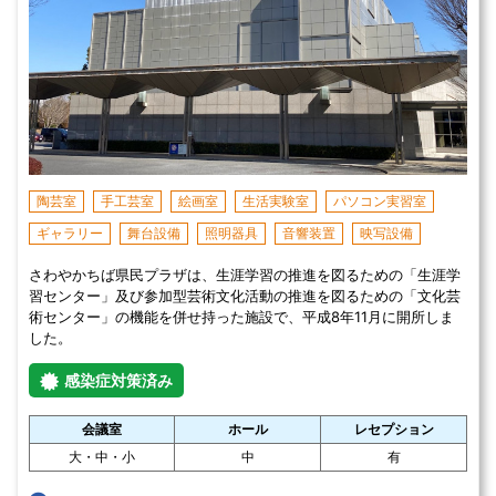
陶芸室
手工芸室
絵画室
生活実験室
パソコン実習室
ギャラリー
舞台設備
照明器具
音響装置
映写設備
さわやかちば県民プラザは、生涯学習の推進を図るための「生涯学
習センター」及び参加型芸術文化活動の推進を図るための「文化芸
術センター」の機能を併せ持った施設で、平成8年11月に開所しま
した。
感染症対策済み
会議室
ホール
レセプション
大・中・小
中
有