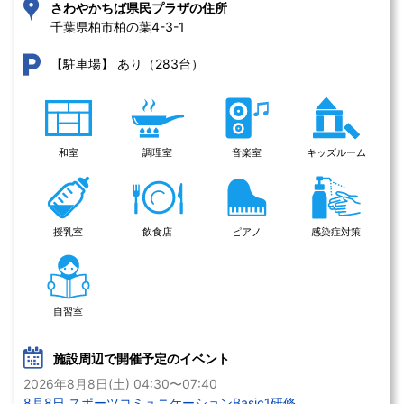
さわやかちば県民プラザの住所
千葉県柏市柏の葉4-3-1 
あり（283台）
【駐車場】
和室
調理室
音楽室
キッズルーム
授乳室
飲食店
ピアノ
感染症対策
自習室
施設周辺で開催予定のイベント
2026年8月8日(土) 04:30〜07:40
8月8日 スポーツコミュニケーションBasic1研修