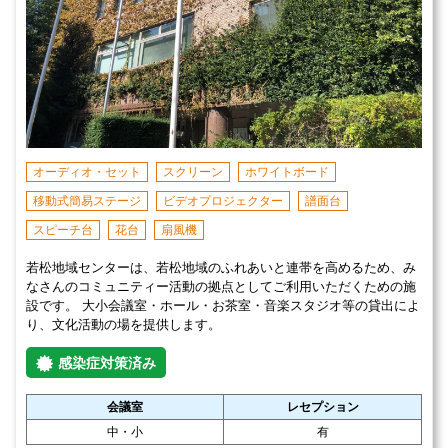
オーディオ・セット
スクリーン
ホワイトボード
移動式簡易ステージ
ビデオプロジェクター
譜面台
スピーチ台
花台
扇風機
若松地域センターは、若松地域のふれあいと連帯を高めるため、み
なさんのコミュニティー活動の拠点としてご利用いただくための施
設です。 大小会議室・ホール・お茶室・音楽スタジオ等の貸出によ
り、文化活動の場を提供します。
感染症対策済み
会議室
レセプション
中・小
有