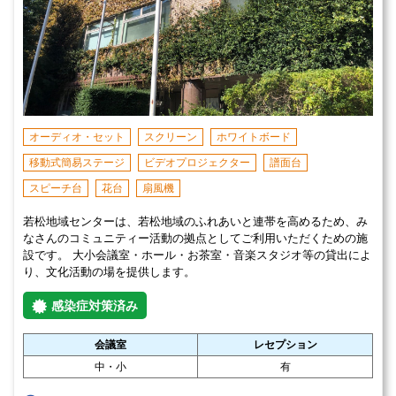
オーディオ・セット
スクリーン
ホワイトボード
移動式簡易ステージ
ビデオプロジェクター
譜面台
スピーチ台
花台
扇風機
若松地域センターは、若松地域のふれあいと連帯を高めるため、み
なさんのコミュニティー活動の拠点としてご利用いただくための施
設です。 大小会議室・ホール・お茶室・音楽スタジオ等の貸出によ
り、文化活動の場を提供します。
感染症対策済み
会議室
レセプション
中・小
有