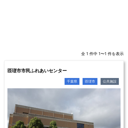
全 1 件中 1〜1 件を表示
匝瑳市市民ふれあいセンター
千葉県
匝瑳市
公共施設