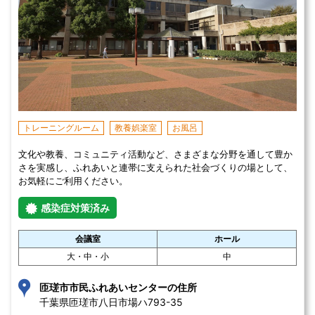
トレーニングルーム
教養娯楽室
お風呂
文化や教養、コミュニティ活動など、さまざまな分野を通して豊か
さを実感し、ふれあいと連帯に支えられた社会づくりの場として、
お気軽にご利用ください。
感染症対策済み
会議室
ホール
大・中・小
中
匝瑳市市民ふれあいセンターの住所
千葉県匝瑳市八日市場ハ793-35 